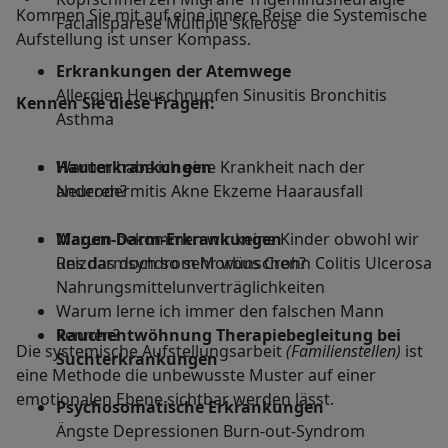
Kommen Sie mit auf eine innere Reise die Systemische
Facialisparese Multiple Sklerose
Aufstellung ist unser Kompass.
Erkrankungen der Atemwege
Allergien Heuschnupfen Sinusitis Bronchitis
Kennen Sie diese Fragen:
Asthma
Hauterkrankungen
Warum habe ich eine Krankheit nach der
Neurodermitis Akne Ekzeme Haarausfall
anderen?
Magen-Darm-Erkrankungen
Warum bekommen wir keine Kinder obwohl wir
Reizdarmsyndrom Morbus Crohn Colitis Ulcerosa
uns das doch so sehr wünschen?
Nahrungsmittelunverträglichkeiten
Warum lerne ich immer den falschen Mann
Rauchentwöhnung Therapiebegleitung bei
kennen?
Die systemische Aufstellungsarbeit
(Familienstellen)
ist
Suchterkrankungen
eine Methode die unbewusste Muster auf einer
emotionalen Ebene sichtbar werden lässt.
Psychosomatische Erkrankungen
Ängste Depressionen Burn-out-Syndrom