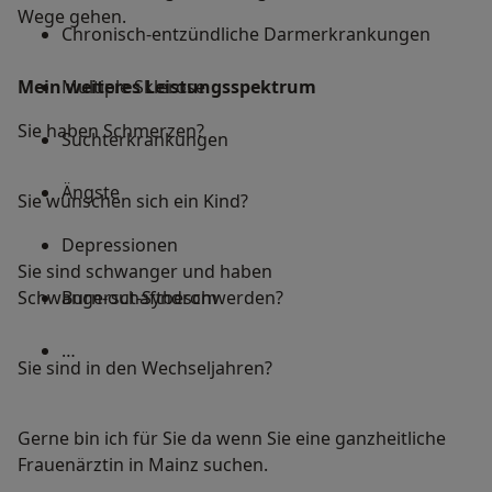
Wege gehen.
Chronisch-entzündliche Darmerkrankungen
Mein weiteres Leistungs­spektrum
Multiple Sklerose
Sie haben Schmerzen?
Suchterkrankungen
Ängste
Sie wünschen sich ein Kind?
Depressionen
Sie sind schwanger und haben
Schwangerschaftbeschwerden?
Burn-out-Syndrom
…
Sie sind in den Wechseljahren?
Gerne bin ich für Sie da wenn Sie eine ganzheitliche
Frauenärztin in Mainz suchen.