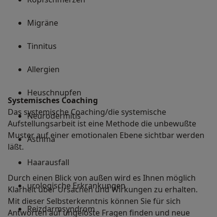
Migräne
Tinnitus
Allergien
Heuschnupfen
Systemisches Coaching
Das systemische Coaching/die systemische
Neurodermitis
Aufstellungsarbeit ist eine Methode die unbewußte
Muster auf einer emotionalen Ebene sichtbar werden
Asthma
läßt.
Haarausfall
Durch einen Blick von außen wird es Ihnen möglich
urologische Erkrankungen
Klarheit über Ursachen und Wirkungen zu erhalten.
Mit dieser Selbsterkenntnis können Sie für sich
Reizdarmsyndrom
Antworten auf ungelöste Fragen finden und neue