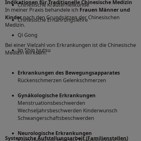
Indikationen für Traditionelle Chinesische Medizin
Chinesische Kräuterheilkunde
In meiner Praxis behandele ich
Frauen Männer und
Kinder
nach den Grundsätzen der Chinesischen
Chinesische Ernährungslehre
Medizin.
Qi Gong
Bei einer Vielzahl von Erkrankungen ist die Chinesische
Jin Shin Jyutsu
Medizin wirksam:
Erkrankungen des Bewegungsapparates
Rückenschmerzen Gelenkschmerzen
Gynäkologische Erkrankungen
Menstruationsbeschwerden
Wechseljahrsbeschwerden Kinderwunsch
Schwangerschaftsbeschwerden
Neurologische Erkrankungen
Systemische Aufstellungsarbeit (Familienstellen)
Kopfschmerzen Migräne Trigeminusneuralgie