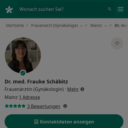
Ha
Wonach suchen Sie?
Startseite
Frauenarzt (Gynäkologe)
Mainz
Dr. me
Stadt ändern
Stadt änder
Dr. med.
Frauke Schäbitz
über Spezialisierunge
Frauenärztin (Gynäkologin)
·
Mehr
Mainz
1 Adresse
3 Bewertungen
Kontaktdaten anzeigen