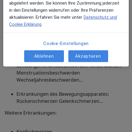
abgelehnt werden. Sie können Ihre Zustimmung jederzeit
Kinder nach den Grundsätzen der Traditionellen
in den Einstellungen widerrufen oder Ihre Präferenzen
Chinesischen Medizin.
aktualisieren. Erfahren Sie mehr unter
Datenschutz und
Cookie Erklärung
Akupunktur und Chinesische Kräuterheilkunde sind
bei einer Vielzahl von Erkrankungen wirksam:
Cookie-Einstellungen
Ablehnen
Akzeptieren
Gynäkologische Erkrankungen:
Schwangerschaftsbeschwerden Kinderwunsch
Menstruationsbeschwerden
Wechseljahresbeschwerden...
Erkrankungen des Bewegungsapparates:
Rückenschmerzen Gelenkschmerzen…
Weitere Erkrankungen:
Kopfschmerzen