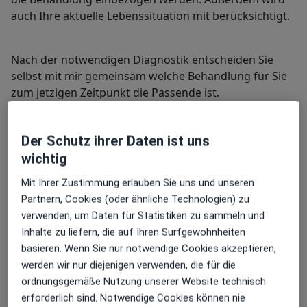
auch Ihre aktuelle Lebenssituation mit berücksichtigt.
Nach der notwendigen Diagnostik entscheiden Sie
selbst mit mir gemeinsam welche Behandlung für Sie
zum jetzigen Zeitpunkt die Passende ist.
Traditionelle Chinesische Medizin
Der Schutz ihrer Daten ist uns
Was ist Traditionelle Chinesische Medizin?
wichtig
Mit Ihrer Zustimmung erlauben Sie uns und unseren
Die Traditionelle Chinesische Medizin ist eine
Partnern, Cookies (oder ähnliche Technologien) zu
ganzheitliche Medizin und blickt auf eine über 5.000
verwenden, um Daten für Statistiken zu sammeln und
Jahre alte Geschichte zurück. Sie besteht aus
Inhalte zu liefern, die auf Ihren Surfgewohnheiten
Akupunktur Ohrakupunktur Schröpftherapie
basieren. Wenn Sie nur notwendige Cookies akzeptieren,
Kräuterheilkunde und Ernährungslehre.
werden wir nur diejenigen verwenden, die für die
ordnungsgemäße Nutzung unserer Website technisch
erforderlich sind. Notwendige Cookies können nie
In meiner Praxis behandle ich Frauen Männer und