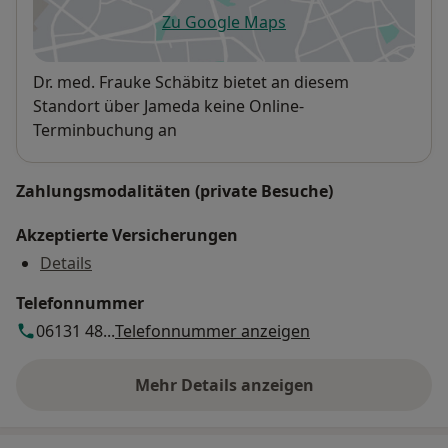
Zu Google Maps
öffnet in einer neuen Registe
Verfügbarkeit
Dr. med. Frauke Schäbitz bietet an diesem
Standort über Jameda keine Online-
Terminbuchung an
Zahlungsmodalitäten (private Besuche)
Akzeptierte Versicherungen
Details
Telefonnummer
06131 48...
Telefonnummer anzeigen
Mehr Details anzeigen
über die Adresse