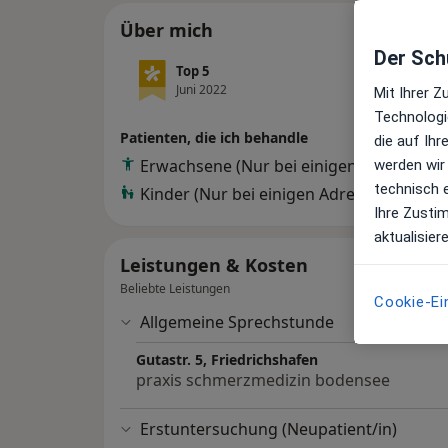
Über mich
Der Schu
Top 5
Juni 2022
Mit Ihrer 
Technologi
Patienten, die ich behandle
die auf Ih
Erwachsene (Nur bei einigen Adressen)
werden wir
technisch 
Kinder (Nur bei einigen Adressen)
Ihre Zusti
aktualisier
Leistungen & Kosten
Beliebte Leistungen
Cookie-Ei
Allgemeine Sprechstunde
Gutastr. 5, Friedrichshafen
praxis schmerzmedizin bodensee
Erstuntersuchung (Neupatient/in)