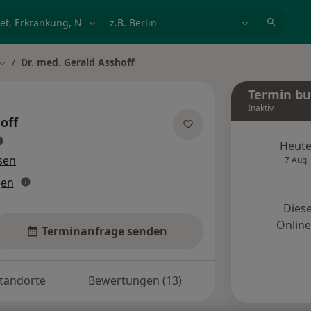
et, Erkrankung, Name
z.B. Berlin
Dr. med. Gerald Asshoff
Stadt ändern
Termin b
Inaktiv
off
ber Spezialisierungen
Heut
sen
7 Aug
gen
Diese
Onlin
Terminanfrage senden
tandorte
Bewertungen (13)