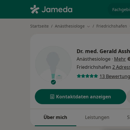
Fachgebi
Startseite
Anästhesiologe
Friedrichshafen
Stadt ändern
Dr. med.
Gerald Assh
ü
Anästhesiologe
·
Mehr
Friedrichshafen
2 Adres
13 Bewertun
Kontaktdaten anzeigen
Über mich
Leistungen
S