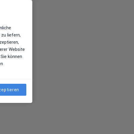
nliche
zu liefern,
zeptieren,
erer Website
 Sie können
en
zeptieren