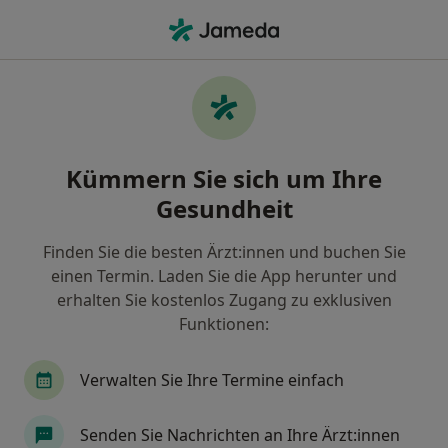
Ha
Anästhesie • Regensburg, Bayern
Filter & Sortierung
• 1
Zu Google Map
Anästhesie Praxen in Regensburg
Kümmern Sie sich um Ihre
Wie wir die Suchergebnisse sortieren
Gesundheit
Finden Sie die besten Ärzt:innen und buchen Sie
einen Termin. Laden Sie die App herunter und
erhalten Sie kostenlos Zugang zu exklusiven
Funktionen:
Verwalten Sie Ihre Termine einfach
Klinik St. Hedwig Klinik für Anästhesie
und Kinderanästhesie
Senden Sie Nachrichten an Ihre Ärzt:innen
Fachabteilung