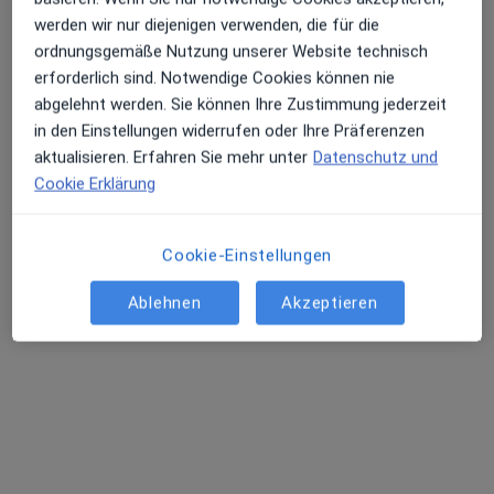
werden wir nur diejenigen verwenden, die für die
Landshuter Str. 65, Regensburg
•
Zu Google Maps
ordnungsgemäße Nutzung unserer Website technisch
Caritas-Krankenhaus St. Josef Klinik für Anästhesiologie und Intensivmedizin
erforderlich sind. Notwendige Cookies können nie
Keine Online-Terminbuchung über jameda verfügbar
abgelehnt werden. Sie können Ihre Zustimmung jederzeit
in den Einstellungen widerrufen oder Ihre Präferenzen
Profil anzeigen
aktualisieren. Erfahren Sie mehr unter
Datenschutz und
Cookie Erklärung
Cookie-Einstellungen
Ablehnen
Akzeptieren
Krankenhaus Barmherzige Brüder Klinik
für Anästhesie und Intensivmedizin
Fachabteilung
Anästhesie, Intensivmedizin, Schmerztherapie