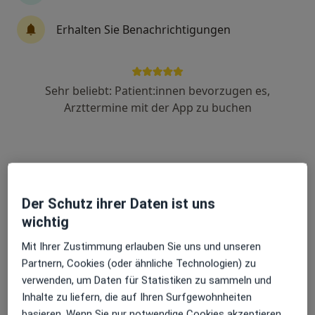
·
Mehr
Anästhesie, Intensivmedizin, Neonatologie
Erhalten Sie Benachrichtigungen
Steinmetzstr. 1-3, Regensburg
•
Zu Google Maps
Klinik St. Hedwig Klinik für Anästhesie und Kinderanästhesie
Keine Online-Terminbuchung über jameda verfügbar
Sehr beliebt: Patient:innen bevorzugen es,
Profil anzeigen
Arzttermine mit der App zu buchen
Der Schutz ihrer Daten ist uns
wichtig
Mit Ihrer Zustimmung erlauben Sie uns und unseren
Partnern, Cookies (oder ähnliche Technologien) zu
Caritas-Krankenhaus St. Josef Klinik für
verwenden, um Daten für Statistiken zu sammeln und
Anästhesiologie und Intensivmedizin
Inhalte zu liefern, die auf Ihren Surfgewohnheiten
Fachabteilung
Anästhesie, Intensivmedizin
basieren. Wenn Sie nur notwendige Cookies akzeptieren,