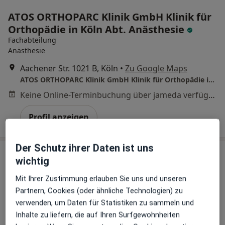
ATOS ORTHOPARC Klinik GmbH Klinik für
Orthopädie in Köln Abt. Anästhesie
Fachabteilung
Anästhesie
Aachener Str. 1021 B, Köln
•
Zu Google Maps
ATOS ORTHOPARC Klinik GmbH Klinik für Orthopädie in Köln Abt. Anästhesie
Keine Online-Terminbuchung über jameda verfügbar
Profil anzeigen
Der Schutz ihrer Daten ist uns
wichtig
Mit Ihrer Zustimmung erlauben Sie uns und unseren
Partnern, Cookies (oder ähnliche Technologien) zu
verwenden, um Daten für Statistiken zu sammeln und
Inhalte zu liefern, die auf Ihren Surfgewohnheiten