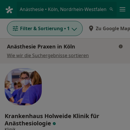
Ha
Anästhesie • Köln, Nordrhein-Westfalen
Filter & Sortierung
• 1
Zu Google Map
Anästhesie Praxen in Köln
Wie wir die Suchergebnisse sortieren
Krankenhaus Holweide Klinik für
Anästhesiologie
Klinik