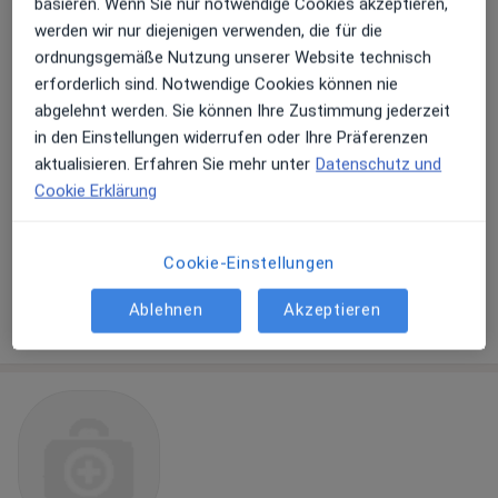
basieren. Wenn Sie nur notwendige Cookies akzeptieren,
Dreifaltigkeits-Krankenhaus Abt.
werden wir nur diejenigen verwenden, die für die
Anästhesie, Intensiv- und
ordnungsgemäße Nutzung unserer Website technisch
Palliativmedizin
erforderlich sind. Notwendige Cookies können nie
Fachabteilung
abgelehnt werden. Sie können Ihre Zustimmung jederzeit
Anästhesie, Intensivmedizin, Palliativmedizin
in den Einstellungen widerrufen oder Ihre Präferenzen
1 Bewertung
aktualisieren. Erfahren Sie mehr unter
Datenschutz und
Cookie Erklärung
Bonner Str. 84, Wesseling
•
Zu Google Maps
Dreifaltigkeits-Krankenhaus Abt. Anästhesie, Intensiv- und Palliativmedizin
Cookie-Einstellungen
Keine Online-Terminbuchung über jameda verfügbar
Ablehnen
Akzeptieren
Profil anzeigen