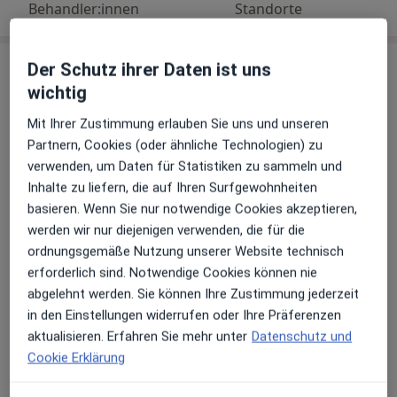
Behandler:innen
Standorte
Behandler:innen
Der Schutz ihrer Daten ist uns
wichtig
Anästhesiologe
Mit Ihrer Zustimmung erlauben Sie uns und unseren
Partnern, Cookies (oder ähnliche Technologien) zu
verwenden, um Daten für Statistiken zu sammeln und
Prof. Dr. med. Gisbert Knichwitz
Inhalte zu liefern, die auf Ihren Surfgewohnheiten
basieren. Wenn Sie nur notwendige Cookies akzeptieren,
Anästhesiologe, Orthopäde & Unfallchirurg, Spezieller Schmerztherapeut
werden wir nur diejenigen verwenden, die für die
ordnungsgemäße Nutzung unserer Website technisch
erforderlich sind. Notwendige Cookies können nie
Katharina Bülow
abgelehnt werden. Sie können Ihre Zustimmung jederzeit
Anästhesiologin, Notfallmedizinerin
in den Einstellungen widerrufen oder Ihre Präferenzen
aktualisieren. Erfahren Sie mehr unter
Datenschutz und
Cookie Erklärung
Harald Möller