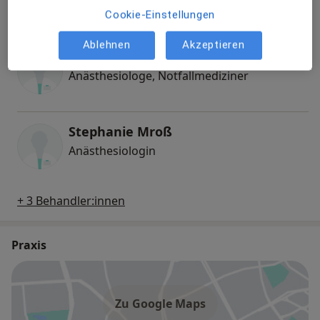
Anästhesiologe
Cookie-Einstellungen
Ablehnen
Akzeptieren
Dr. med. Jens Michalek
Anästhesiologe, Notfallmediziner
Stephanie Mroß
Anästhesiologin
+ 3 Behandler:innen
Praxis
Zu Google Maps