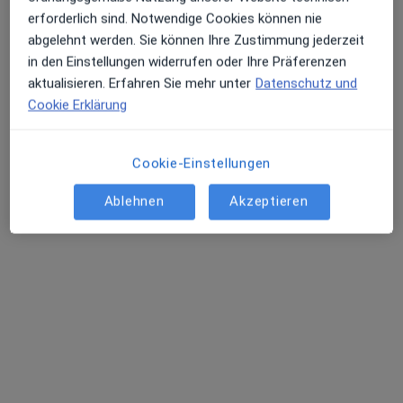
Anästhesie und operative
erforderlich sind. Notwendige Cookies können nie
Intensivmedizin
abgelehnt werden. Sie können Ihre Zustimmung jederzeit
Fachabteilung
in den Einstellungen widerrufen oder Ihre Präferenzen
Anästhesie, Intensivmedizin
aktualisieren. Erfahren Sie mehr unter
Datenschutz und
2 Bewertungen
Cookie Erklärung
Kerpener Str. 62, Köln
•
Zu Google Maps
Cookie-Einstellungen
Universitätsklinikum Köln AöR Klinik für Anästhesie und operative Intensivmedizin
Keine Online-Terminbuchung über jameda verfügbar
Ablehnen
Akzeptieren
Profil anzeigen