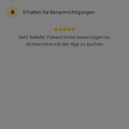
Anästhesie, Intensivmedizin, Schmerztherapie
Erhalten Sie Benachrichtigungen
50 Bewertungen
Neufelder Str. 32, Köln
•
Zu Google Maps
Krankenhaus Holweide Klinik für Anästhesiologie
Sehr beliebt: Patient:innen bevorzugen es,
Arzttermine mit der App zu buchen
Keine Online-Terminbuchung über jameda verfügbar
Profil anzeigen
ATOS ORTHOPARC Klinik GmbH Klinik für