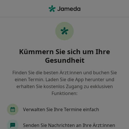
Ha
Anästhesie • Weidenpesch, Köln, Nordrhein-Westfalen
Filter & Sortierung
• 1
Zu Google Map
Anästhesie Praxen in Weidenpesch, Köln
Kümmern Sie sich um Ihre
Wie wir die Suchergebnisse sortieren
Gesundheit
Finden Sie die besten Ärzt:innen und buchen Sie
einen Termin. Laden Sie die App herunter und
erhalten Sie kostenlos Zugang zu exklusiven
Funktionen:
Verwalten Sie Ihre Termine einfach
Krankenhaus Holweide Klinik für
Anästhesiologie
Senden Sie Nachrichten an Ihre Ärzt:innen
Klinik