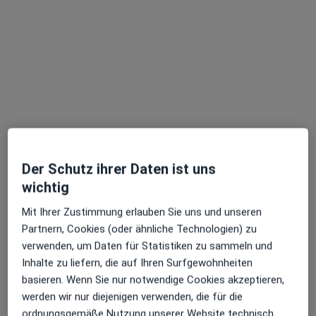
Fachabteilung
Anästhesie, Intensivmedizin
1 Bewertung
An St. Remigius 26, Leverkusen
•
Zu Google Maps
Remigius-Krankenhaus-Opladen Klinik für Anästhesiologie und Intensivmedizin
Keine Online-Terminbuchung über jameda verfügbar
Profil anzeigen
Der Schutz ihrer Daten ist uns
wichtig
Mit Ihrer Zustimmung erlauben Sie uns und unseren
Partnern, Cookies (oder ähnliche Technologien) zu
verwenden, um Daten für Statistiken zu sammeln und
Inhalte zu liefern, die auf Ihren Surfgewohnheiten
basieren. Wenn Sie nur notwendige Cookies akzeptieren,
werden wir nur diejenigen verwenden, die für die
Universitätsklinikum Köln AöR Klinik für
ordnungsgemäße Nutzung unserer Website technisch