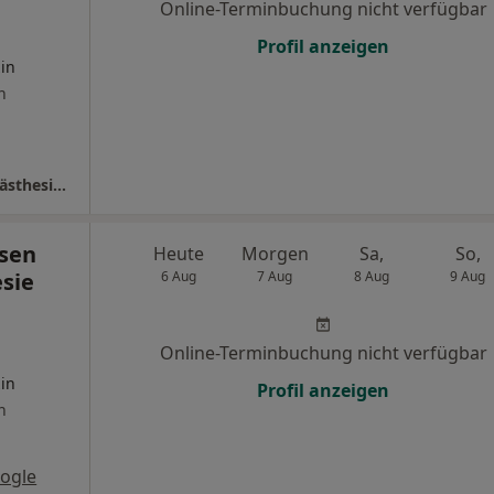
Online-Terminbuchung nicht verfügbar
Profil anzeigen
in
n
Universitätsklinikum Köln AöR Klinik für Anästhesie und operative Intensivmedizin
sen
Heute
Morgen
Sa,
So,
esie
6 Aug
7 Aug
8 Aug
9 Aug
Online-Terminbuchung nicht verfügbar
in
Profil anzeigen
n
ogle