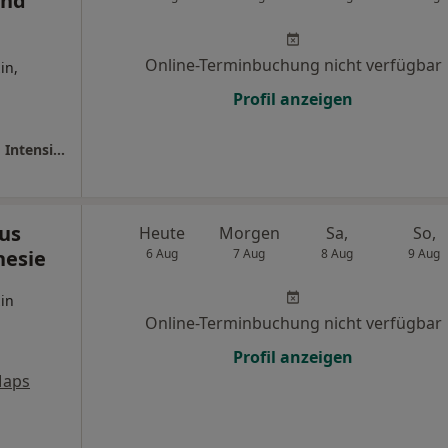
und
Online-Terminbuchung nicht verfügbar
in,
Profil anzeigen
Eduardus-Krankenhaus Abt. Anästhesie und Intensivmedizin
us
Heute
Morgen
Sa,
So,
hesie
6 Aug
7 Aug
8 Aug
9 Aug
in
Online-Terminbuchung nicht verfügbar
Profil anzeigen
Maps