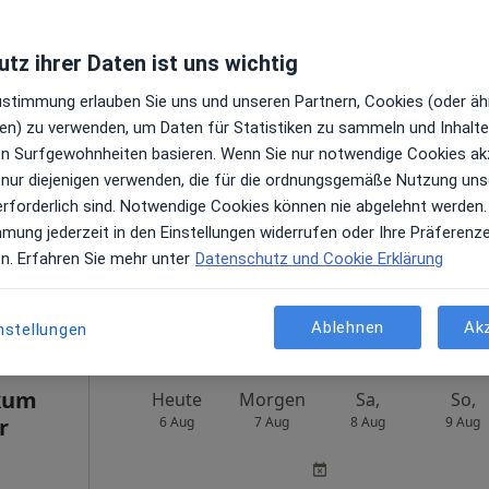
nhaus-
Heute
Morgen
Sa,
So,
tz ihrer Daten ist uns wichtig
r
6 Aug
7 Aug
8 Aug
9 Aug
Zustimmung erlauben Sie uns und unseren Partnern, Cookies (oder äh
und
en) zu verwenden, um Daten für Statistiken zu sammeln und Inhalte 
ren Surfgewohnheiten basieren. Wenn Sie nur notwendige Cookies ak
Online-Terminbuchung nicht verfügbar
 nur diejenigen verwenden, die für die ordnungsgemäße Nutzung uns
in
Profil anzeigen
erforderlich sind. Notwendige Cookies können nie abgelehnt werden.
mmung jederzeit in den Einstellungen widerrufen oder Ihre Präferenz
en. Erfahren Sie mehr unter
Datenschutz und Cookie Erklärung
gle
Ablehnen
Ak
nstellungen
Remigius-Krankenhaus-Opladen Klinik für Anästhesiologie und Intensivmedizin
ikum
Heute
Morgen
Sa,
So,
r
6 Aug
7 Aug
8 Aug
9 Aug