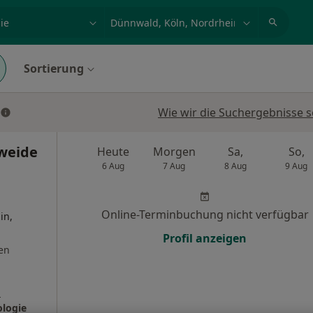
et, Erkrankung, Name
z.B. Berlin
Sortierung
Wie wir die Suchergebnisse s
weide
Heute
Morgen
Sa,
So,
6 Aug
7 Aug
8 Aug
9 Aug
Online-Terminbuchung nicht verfügbar
in,
Profil anzeigen
en
s
ologie