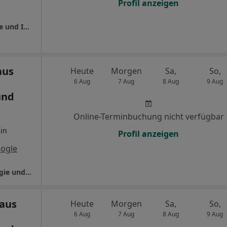
Profil anzeigen
Evangelisches Klinikum Abt. Anästhesiologie und Intensivmedizin
aus
Heute
Morgen
Sa,
So,
6 Aug
7 Aug
8 Aug
9 Aug
und
Online-Terminbuchung nicht verfügbar
in
Profil anzeigen
ogle
Evang. Krankenhaus Klinik für Anästhesiologie und Intensivmedizin
aus
Heute
Morgen
Sa,
So,
6 Aug
7 Aug
8 Aug
9 Aug