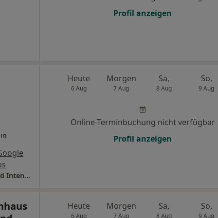
Profil anzeigen
Heute
Morgen
Sa,
So,
6 Aug
7 Aug
8 Aug
9 Aug
Online-Terminbuchung nicht verfügbar
in
Profil anzeigen
Google
ps
Vinzenz Pallotti Hospital Abt. Anästhesie und Intensivmedizin
nhaus
Heute
Morgen
Sa,
So,
6 Aug
7 Aug
8 Aug
9 Aug