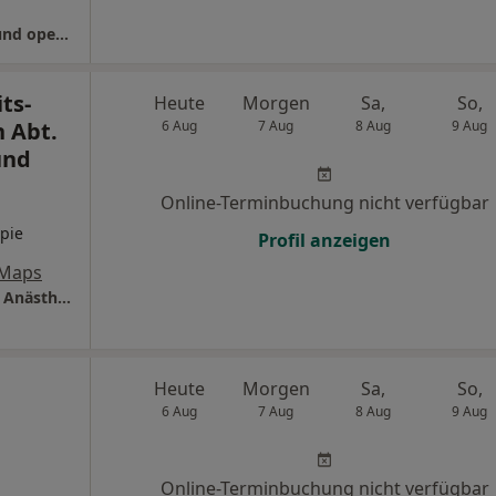
Klinikum Leverkusen Klinik für Anästhesie und operative Intensivmedizin
ts-
Heute
Morgen
Sa,
So,
 Abt.
6 Aug
7 Aug
8 Aug
9 Aug
und
Online-Terminbuchung nicht verfügbar
pie
Profil anzeigen
 Maps
Sana Dreifaltigkeits- Krankenhaus Köln Abt. Anästhesiologie und Intensivmedizin
Heute
Morgen
Sa,
So,
6 Aug
7 Aug
8 Aug
9 Aug
Online-Terminbuchung nicht verfügbar