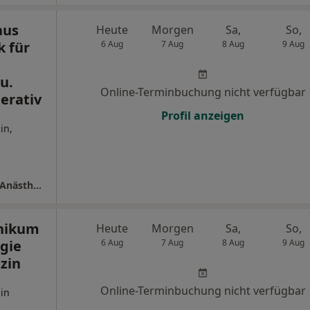
aus
Heute
Morgen
Sa,
So,
k für
6 Aug
7 Aug
8 Aug
9 Aug
u.
Online-Terminbuchung nicht verfügbar
erativ
Profil anzeigen
in,
Evang. Krankenhaus Kalk gGmbH Klinik für Anästhesie Schmerztherapie u. Intensivpflege-operativ
inikum
Heute
Morgen
Sa,
So,
gie
6 Aug
7 Aug
8 Aug
9 Aug
zin
Online-Terminbuchung nicht verfügbar
in