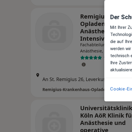
Remigius-Kranke
Der Schu
Opladen Klinik fü
Mit Ihrer 
Anästhesiologie 
Technologi
Intensivmedizin
die auf Ih
Fachabteilung
werden wir
Anästhesie, Intensivmediz
technisch 
1 Bewertung
Ihre Zusti
aktualisier
Zu Goo
An St. Remigius 26, Leverkusen
•
Maps
Cookie-Ei
Universitätsklin
Köln AöR Klinik fü
Anästhesie und
operative