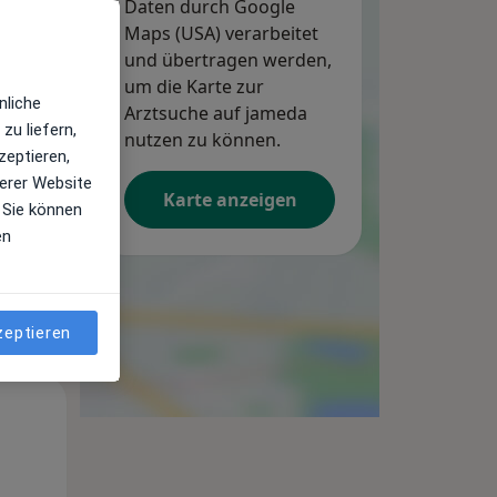
Daten durch Google
Maps (USA) verarbeitet
und übertragen werden,
Mo,
Di,
Mi,
10 Aug
um die Karte zur
11 Aug
12 Aug
nliche
Arztsuche auf jameda
zu liefern,
nutzen zu können.
zeptieren,
erer Website
Karte anzeigen
 Sie können
en
zeptieren
Mo,
Di,
Mi,
10 Aug
11 Aug
12 Aug