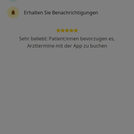
Reproduktionsmedizin, Endokrinologie, Diabetologie
Erhalten Sie Benachrichtigungen
69 Bewertungen
Zeppelinstr. 1, Köln
•
Zu Google Maps
MVZ PAN Institut für Endokrinologie und Reproduktionsmedizin GmbH
Sehr beliebt: Patient:innen bevorzugen es,
Arzttermine mit der App zu buchen
Keine Online-Terminbuchung über jameda verfügbar
Profil anzeigen
PAN Klinik am Neumarkt Abt.