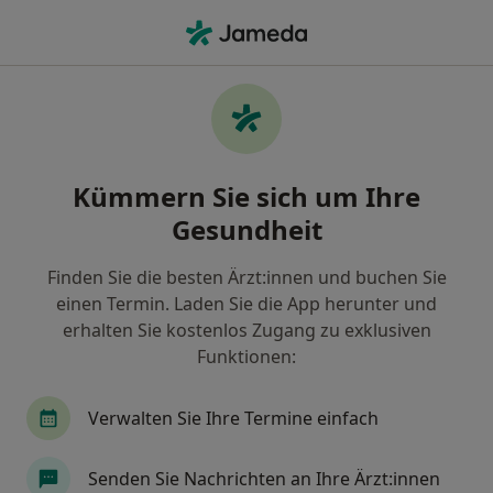
Ha
Diabetologie • Bickendorf, Köln, Nordrhein-Westfalen
Filter & Sortierung
• 1
Zu Google Map
Diabetologie Praxen in Bickendorf, Köln
Kümmern Sie sich um Ihre
Wie wir die Suchergebnisse sortieren
Gesundheit
Finden Sie die besten Ärzt:innen und buchen Sie
einen Termin. Laden Sie die App herunter und
erhalten Sie kostenlos Zugang zu exklusiven
Funktionen:
Verwalten Sie Ihre Termine einfach
MVZ PAN Institut für Endokrinologie und
Reproduktionsmedizin GmbH
Senden Sie Nachrichten an Ihre Ärzt:innen
Medizinisches Versorgungszentrum