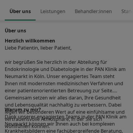
Über uns
Leistungen
Behandler:innen
Stan
Über uns
Herzlich willkommen
Liebe Patientin, lieber Patient,
wir begrüßen Sie herzlich in der Abteilung für
Endokrinologie und Diabetologie in der PAN Klinik am
Neumarkt in Köln. Unser engagiertes Team steht
Ihnen mit modernsten medizinischen Verfahren und
einer patientenorientierten Betreuung zur Seite.
Gemeinsam setzen wir alles daran, Ihre Gesundheit
und Lebensqualität nachhaltig zu verbessern. Dabei
Warum zu mir?
legen wir besonderen Wert auf eine einfühlsame und
Dank unserer engagierten Teams in der PAN Klinik am
vertrauensvolle Atmosphäre, in der Sie sich
Neumarkt können wir Ihnen auch bei komplexen
wohlfühlen können.
Krankheitsbildern eine fachübergreifende Beratung,