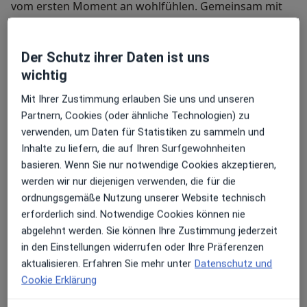
vom ersten Moment an wohlfühlen. Gemeinsam mit
meinem hochqualifizierten und empathischen Team
Das MVZ PAN Institut ist der PAN Klinik am Neumarkt
sorge ich für eine angenehme
angegliedert. Die internistische Endokrinologie steht
Behandlungsatmosphäre ohne lange Wartezeiten. Wir
Der Schutz ihrer Daten ist uns
in engem Austausch mit den zahlreichen
sind bestrebt, Ihnen durch eine enge Betreuung und
wichtig
Nachbardisziplinen, die hier vertreten sind. Unter
transparente Kommunikation die bestmögliche
einem Dach arbeiten hier Endokrinologen,
Mit Ihrer Zustimmung erlauben Sie uns und unseren
medizinische Versorgung zu bieten.
Gynäkologen und Reproduktionsmediziner, Urologen,
Mein weiteres Leistungs­spektrum
Partnern, Cookies (oder ähnliche Technologien) zu
Neurochirurgen, Nuklearmediziner, Radiologen,
Ob Routineuntersuchung, ambulanter oder
verwenden, um Daten für Statistiken zu sammeln und
Humangenetiker, Ernährungsmediziner und
stationärer Aufenthalt – dass Sie sich in der PAN Klinik
Inhalte zu liefern, die auf Ihren Surfgewohnheiten
Psychologen eng zusammen.
in Köln gut aufgehoben fühlen, ist uns wichtig. Eine
basieren. Wenn Sie nur notwendige Cookies akzeptieren,
optimale medizinische Versorgung gewährleisten wir
werden wir nur diejenigen verwenden, die für die
durch unseren großen Stamm erfahrener Fachärzte
ordnungsgemäße Nutzung unserer Website technisch
und Fachärztinnen, die sich als kooperierende Ärzte
erforderlich sind. Notwendige Cookies können nie
unter unserem Dach zusammengefunden haben. In
abgelehnt werden. Sie können Ihre Zustimmung jederzeit
der Abteilung für Endokrinologie und Diabetologie
in den Einstellungen widerrufen oder Ihre Präferenzen
bieten wir Ihnen ein breites Spektrum an
aktualisieren. Erfahren Sie mehr unter
Datenschutz und
Sonstige Informationen über mich
diagnostischen und therapeutischen Leistungen,
Cookie Erklärung
Die PAN Klinik ist eine Klinik in privater Trägerschaft
darunter: