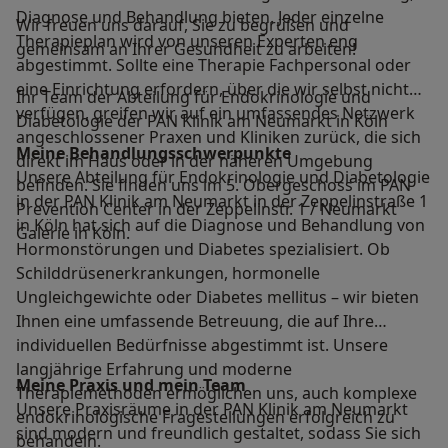
Diagnose und Behandlung bieten. Jeder einzelne
Wir freuen uns darauf, Sie zu begrüßen und
Therapieplan wird von unseren Experten eng
gemeinsam an Ihrer Gesundheit zu arbeiten!
abgestimmt. Sollte eine Therapie Fachpersonal oder
eine Einrichtung erfordern, über die wir selbst nicht
Ihr Team der Abteilung für Endokrinologie und
verfügen, greifen wir auf ein umfassendes Netzwerk
Diabetologie der PAN Klinik am Neumarkt in Köln
angeschlossener Praxen und Kliniken zurück, die sich
Meine Behandlungs­schwerpunkte
direkt im Haus oder in der näheren Umgebung
Unsere Abteilung für Endokrinologie und Diabetologie
befinden. Sie finden uns im 5. Obergeschoss im PAN
in der PAN Klinik am Neumarkt in der Zeppelinstraße 1
Prevention Center in der Zeppelinstr. 1 / Neumarkt
in Köln hat sich auf die Diagnose und Behandlung von
Galerie in Köln.
Hormonstörungen und Diabetes spezialisiert. Ob
Schilddrüsenerkrankungen, hormonelle
Ungleichgewichte oder Diabetes mellitus – wir bieten
Ihnen eine umfassende Betreuung, die auf Ihre
individuellen Bedürfnisse abgestimmt ist. Unsere
langjährige Erfahrung und moderne
Meine Praxis und mein Team
Therapiemethoden ermöglichen uns, auch komplexe
Unsere Praxisräume in der PAN Klinik am Neumarkt
endokrinologische Fragestellungen erfolgreich zu
sind modern und freundlich gestaltet, sodass Sie sich
behandeln.