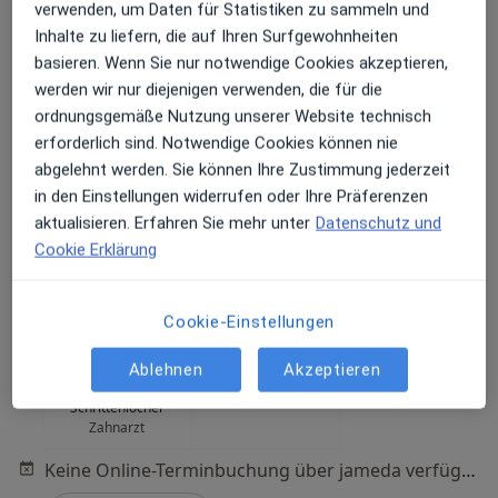
verwenden, um Daten für Statistiken zu sammeln und
Inhalte zu liefern, die auf Ihren Surfgewohnheiten
basieren. Wenn Sie nur notwendige Cookies akzeptieren,
ZahnVital Zahnarztpraxis Dr. Matthias
werden wir nur diejenigen verwenden, die für die
Schrittenlocher Zahnarzt
ordnungsgemäße Nutzung unserer Website technisch
Praxis
erforderlich sind. Notwendige Cookies können nie
Zahn-Klinik
abgelehnt werden. Sie können Ihre Zustimmung jederzeit
198 Bewertungen
in den Einstellungen widerrufen oder Ihre Präferenzen
aktualisieren. Erfahren Sie mehr unter
Datenschutz und
Cookie Erklärung
Hauptstr. 35, Frechen
•
Zu Google Maps
ZahnVital Zahnarztpraxis Dr. Matthias Schrittenlocher Zahnarzt
Cookie-Einstellungen
Dr. med. dent.
Helen Weber
Ablehnen
Akzeptieren
Matthias
Zahnarzt
Schrittenlocher
Zahnarzt
Keine Online-Terminbuchung über jameda verfügbar