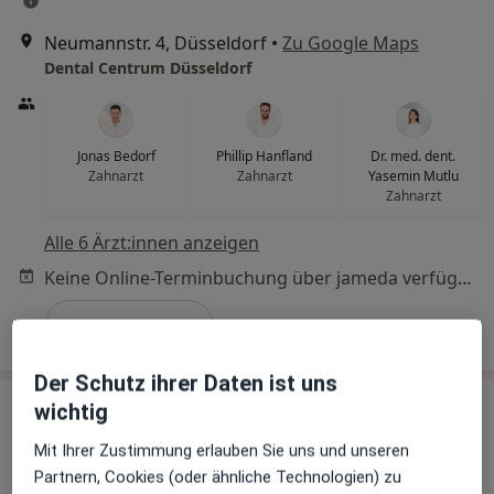
Neumannstr. 4, Düsseldorf
•
Zu Google Maps
Dental Centrum Düsseldorf
Jonas Bedorf
Phillip Hanfland
Dr. med. dent.
Zahnarzt
Zahnarzt
Yasemin Mutlu
Zahnarzt
Alle 6 Ärzt:innen anzeigen
Keine Online-Terminbuchung über jameda verfügbar
Profil anzeigen
Der Schutz ihrer Daten ist uns
wichtig
Mit Ihrer Zustimmung erlauben Sie uns und unseren
Partnern, Cookies (oder ähnliche Technologien) zu