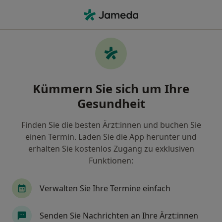
Ha
Endokrinologie • Köln, Nordrhein-Westfalen
Filter & Sortierung
• 1
Zu Google Map
Endokrinologie Praxen in Köln
Kümmern Sie sich um Ihre
Wie wir die Suchergebnisse sortieren
Gesundheit
Finden Sie die besten Ärzt:innen und buchen Sie
einen Termin. Laden Sie die App herunter und
erhalten Sie kostenlos Zugang zu exklusiven
Funktionen:
Verwalten Sie Ihre Termine einfach
MVZ PAN Institut für Endokrinologie und
Reproduktionsmedizin GmbH
Senden Sie Nachrichten an Ihre Ärzt:innen
Medizinisches Versorgungszentrum