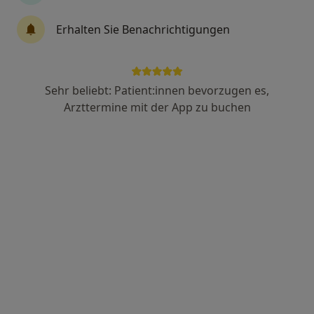
Reproduktionsmedizin, Endokrinologie, Diabetologie
Erhalten Sie Benachrichtigungen
69 Bewertungen
Zeppelinstr. 1, Köln
•
Zu Google Maps
MVZ PAN Institut für Endokrinologie und Reproduktionsmedizin GmbH
Sehr beliebt: Patient:innen bevorzugen es,
Arzttermine mit der App zu buchen
Keine Online-Terminbuchung über jameda verfügbar
Profil anzeigen
PAN Klinik am Neumarkt Abt.