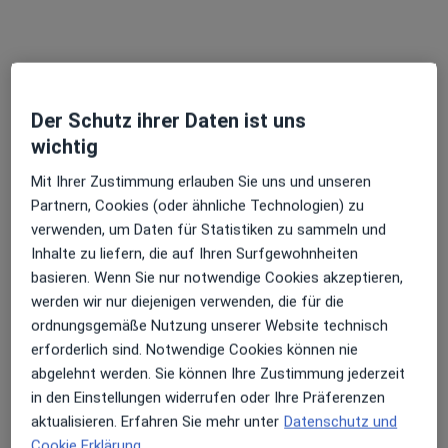
MVZ PAN Institut Endokrinologie &
Diabetologie
Medizinisches Versorgungszentrum
·
Mehr
Diabetologie, Innere Medizin, Endokrinologie
24 Bewertungen
Der Schutz ihrer Daten ist uns
wichtig
Zeppelinstr. 1, Köln
•
Zu Google Maps
Mit Ihrer Zustimmung erlauben Sie uns und unseren
MVZ PAN Institut Endokrinologie & Diabetologie
Partnern, Cookies (oder ähnliche Technologien) zu
Keine Online-Terminbuchung über jameda verfügbar
verwenden, um Daten für Statistiken zu sammeln und
Inhalte zu liefern, die auf Ihren Surfgewohnheiten
Profil anzeigen
basieren. Wenn Sie nur notwendige Cookies akzeptieren,
werden wir nur diejenigen verwenden, die für die
ordnungsgemäße Nutzung unserer Website technisch
erforderlich sind. Notwendige Cookies können nie
abgelehnt werden. Sie können Ihre Zustimmung jederzeit
in den Einstellungen widerrufen oder Ihre Präferenzen
aktualisieren. Erfahren Sie mehr unter
Datenschutz und
Cookie Erklärung