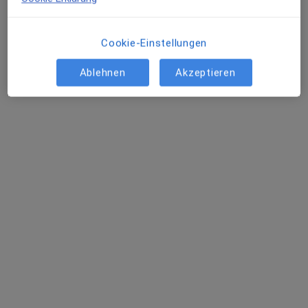
Dr.med. Thomas Kurscheid & Dr.med.
Karsten Behle
Cookie-Einstellungen
Praxisgemeinschaft
·
Mehr
Allgemeinmedizin, Innere Medizin, Diabetologie
Ablehnen
Akzeptieren
Bonner Str. 205, Köln
•
Zu Google Maps
Dr.med. Thomas Kurscheid & Dr.med. Karsten Behle
Keine Online-Terminbuchung über jameda verfügbar
Profil anzeigen