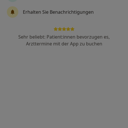
Reproduktionsmedizin, Endokrinologie, Diabetologie
Erhalten Sie Benachrichtigungen
69 Bewertungen
Zeppelinstr. 1, Köln
•
Zu Google Maps
MVZ PAN Institut für Endokrinologie und Reproduktionsmedizin GmbH
Sehr beliebt: Patient:innen bevorzugen es,
Arzttermine mit der App zu buchen
Keine Online-Terminbuchung über jameda verfügbar
Profil anzeigen
PAN Klinik am Neumarkt Abt.