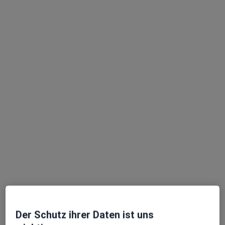
Endokrinologie und Diabetologie
Fachabteilung
Diabetologie, Endokrinologie
52 Bewertungen
Zeppelinstr. 1, Köln
•
Zu Google Maps
PAN Klinik am Neumarkt Abt. Endokrinologie und Diabetologie
Keine Online-Terminbuchung über jameda verfügbar
Profil anzeigen
Der Schutz ihrer Daten ist uns