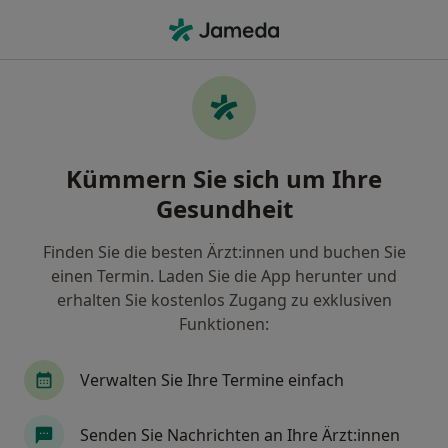
Ha
Diabetologie • Ehrenfeld, Köln, Nordrhein-Westfalen
Filter & Sortierung
• 1
Zu Google Map
Diabetologie Praxen in Ehrenfeld, Köln
Kümmern Sie sich um Ihre
Wie wir die Suchergebnisse sortieren
Gesundheit
Finden Sie die besten Ärzt:innen und buchen Sie
einen Termin. Laden Sie die App herunter und
erhalten Sie kostenlos Zugang zu exklusiven
Funktionen:
Verwalten Sie Ihre Termine einfach
MVZ PAN Institut für Endokrinologie und
Reproduktionsmedizin GmbH
Senden Sie Nachrichten an Ihre Ärzt:innen
Medizinisches Versorgungszentrum