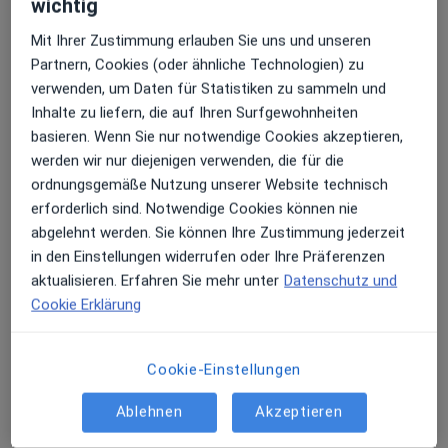
wichtig
MVZ PAN Institut Endokrinologie &
Diabetologie
Mit Ihrer Zustimmung erlauben Sie uns und unseren
Medizinisches Versorgungszentrum
Partnern, Cookies (oder ähnliche Technologien) zu
·
Mehr
Diabetologie, Innere Medizin, Endokrinologie
verwenden, um Daten für Statistiken zu sammeln und
24 Bewertungen
Inhalte zu liefern, die auf Ihren Surfgewohnheiten
basieren. Wenn Sie nur notwendige Cookies akzeptieren,
Zeppelinstr. 1, Köln
•
Zu Google Maps
werden wir nur diejenigen verwenden, die für die
MVZ PAN Institut Endokrinologie & Diabetologie
ordnungsgemäße Nutzung unserer Website technisch
erforderlich sind. Notwendige Cookies können nie
Keine Online-Terminbuchung über jameda verfügbar
abgelehnt werden. Sie können Ihre Zustimmung jederzeit
Profil anzeigen
in den Einstellungen widerrufen oder Ihre Präferenzen
aktualisieren. Erfahren Sie mehr unter
Datenschutz und
Cookie Erklärung
Cookie-Einstellungen
Ablehnen
Akzeptieren