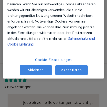
basieren. Wenn Sie nur notwendige Cookies akzeptieren,
Zu Google Maps
werden wir nur diejenigen verwenden, die für die
ordnungsgemäße Nutzung unserer Website technisch
erforderlich sind. Notwendige Cookies können nie
abgelehnt werden. Sie können Ihre Zustimmung jederzeit
Dr. Steffen Grundmann und Lydia Grundmann
in den Einstellungen widerrufen oder Ihre Präferenzen
Schützenstr. 4, 23843 Bad Oldesloe
Versicherungen
aktualisieren. Erfahren Sie mehr unter
Datenschutz und
Gesetzlich versichert
Cookie Erklärung
Privat versichert
Cookie-Einstellungen
Ablehnen
Akzeptieren
Erfahrungsberichte (3)
3 Bewertungen
Jede einzelne Bewertungen ist wichtig.