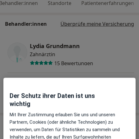
Behandler:innen
Standorte
Patientenerfahrungen
Behandler:innen
Überprüfe meine Versicherung
Lydia Grundmann
Zahnärztin
15 Bewertungen
Dr. med. dent. Steffen Grundmann
Zahnarzt
Der Schutz ihrer Daten ist uns
43 Bewertungen
wichtig
Mit Ihrer Zustimmung erlauben Sie uns und unseren
Partnern, Cookies (oder ähnliche Technologien) zu
Praxis
verwenden, um Daten für Statistiken zu sammeln und
Inhalte zu liefern, die auf Ihren Surfgewohnheiten