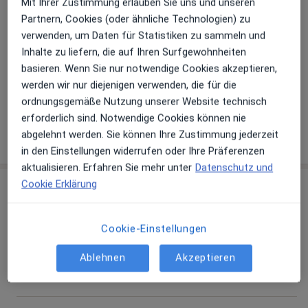
Mit Ihrer Zustimmung erlauben Sie uns und unseren
Professionelle Zahnreinigung (Prophylaxe)
Partnern, Cookies (oder ähnliche Technologien) zu
verwenden, um Daten für Statistiken zu sammeln und
Inhalte zu liefern, die auf Ihren Surfgewohnheiten
Implantologie
basieren. Wenn Sie nur notwendige Cookies akzeptieren,
werden wir nur diejenigen verwenden, die für die
+ 2 Terminarten
ordnungsgemäße Nutzung unserer Website technisch
erforderlich sind. Notwendige Cookies können nie
abgelehnt werden. Sie können Ihre Zustimmung jederzeit
Wie funktioniert die Preisbildung?
in den Einstellungen widerrufen oder Ihre Präferenzen
aktualisieren. Erfahren Sie mehr unter
Datenschutz und
Cookie Erklärung
Behandler:innen
Überprüfe meine Versicherung
Cookie-Einstellungen
Dr. med. dent. Werner Thiess
Zahnarzt
Ablehnen
Akzeptieren
3 Bewertungen