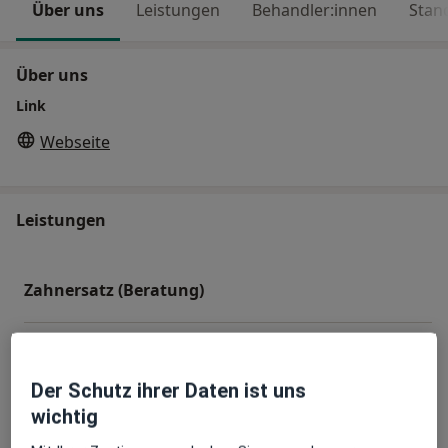
Über uns
Leistungen
Behandler:innen
Stan
Über uns
Link
Webseite
Leistungen
Zahnersatz (Beratung)
Kindersprechstunde
Der Schutz ihrer Daten ist uns
Hausbesuch
wichtig