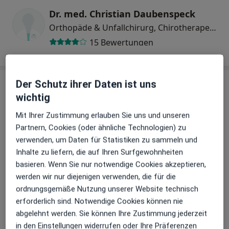
Dr. med. Christian Daubenspeck
Orthopäde & Unfallchirurg, Chirotherapeut, Notfallmediziner
15 Bewertungen
Praxis
Der Schutz ihrer Daten ist uns
wichtig
Mit Ihrer Zustimmung erlauben Sie uns und unseren
Zu Google Maps
Partnern, Cookies (oder ähnliche Technologien) zu
verwenden, um Daten für Statistiken zu sammeln und
Inhalte zu liefern, die auf Ihren Surfgewohnheiten
basieren. Wenn Sie nur notwendige Cookies akzeptieren,
Dres. Stefan Heidl und Christian Daubenspeck
werden wir nur diejenigen verwenden, die für die
Tecklenburger Str. 30, 48565 Steinfurt
ordnungsgemäße Nutzung unserer Website technisch
Versicherungen
erforderlich sind. Notwendige Cookies können nie
Gesetzlich versichert
abgelehnt werden. Sie können Ihre Zustimmung jederzeit
Privat versichert
in den Einstellungen widerrufen oder Ihre Präferenzen