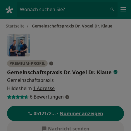
Ha
Wonach suchen Sie?
Startseite
Gemeinschaftspraxis Dr. Vogel Dr. Klaue
PREMIUM-PROFIL
Gemeinschaftspraxis Dr. Vogel Dr. Klaue
Gemeinschaftspraxis
Hildesheim
1 Adresse
6 Bewertungen
05121/2
... ·
Nummer anzeigen
Nachricht senden