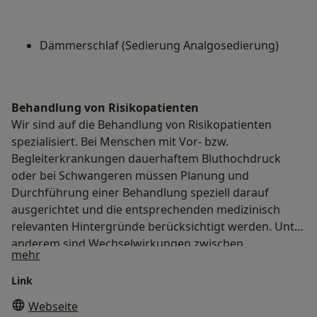
Dämmerschlaf (Sedierung Analgosedierung)
Behandlung von Risikopatienten
Wir sind auf die Behandlung von Risikopatienten
spezialisiert. Bei Menschen mit Vor- bzw.
Begleiterkrankungen dauerhaftem Bluthochdruck
oder bei Schwangeren müssen Planung und
Durchführung einer Behandlung speziell darauf
ausgerichtet und die entsprechenden medizinisch
relevanten Hintergründe berücksichtigt werden. Unter
anderem sind Wechselwirkungen zwischen
Über uns
mehr
einzunehmenden Medikamenten und
Betäubungsmitteln oder Schmerzmedikamenten in
Link
Betracht zu ziehen.
Webseite