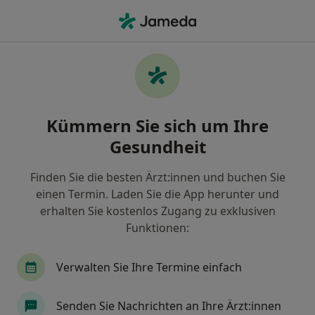
Ha
Wonach suchen Sie?
Startseite
Gemeinschaftspraxis für Zahnmedizin Dr. Harst &
Kümmern Sie sich um Ihre
Gesundheit
Gemeinschaftspraxis für Zahnmedizin Dr.
Harst & Dr. Schunck
Finden Sie die besten Ärzt:innen und buchen Sie
Aachen
1 Adresse
einen Termin. Laden Sie die App herunter und
42 Bewertungen
erhalten Sie kostenlos Zugang zu exklusiven
Funktionen:
Termin buchen
Verwalten Sie Ihre Termine einfach
Über uns
Leistungen
Behandler:innen
Stan
Senden Sie Nachrichten an Ihre Ärzt:innen