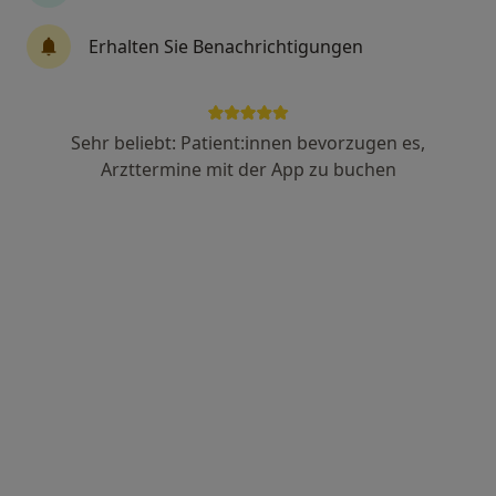
Erhalten Sie Benachrichtigungen
Über uns
Link
Webseite
Sehr beliebt: Patient:innen bevorzugen es,
Arzttermine mit der App zu buchen
Leistungen
Implantologie
Implantologie
Details
Funktionstherapie
Funktionstherapie
Details
Kontrolluntersuchung