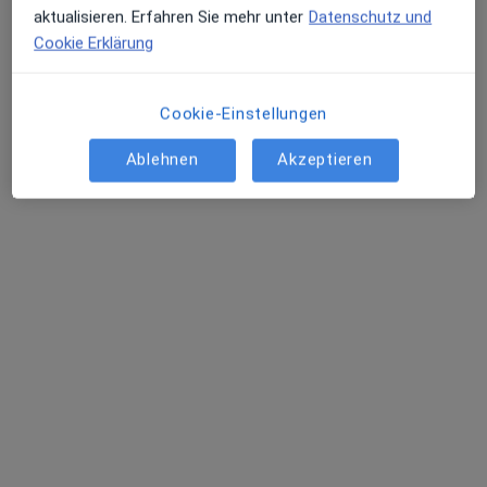
Dr. med. dent. Oliver Harst
aktualisieren. Erfahren Sie mehr unter
Datenschutz und
Zahnarzt
Cookie Erklärung
192 Bewertungen
Cookie-Einstellungen
Dr. med. dent. Cathrin Begass-Derichs
Ablehnen
Akzeptieren
Zahnärztin
Helen Heibrok
Zahnärztin
Dr. med. dent. Timo Schunck
Zahnarzt