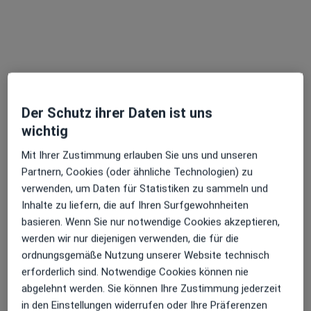
Kontrolluntersuchung
Details
Behandlung von akuten
Beschwerden/Schmerzen
Behandlung von akuten Beschwerden/Schmerze
Details
Der Schutz ihrer Daten ist uns
Ästhetische Zahnmedizin
wichtig
Ästhetische Zahnmedizin
Details
Mit Ihrer Zustimmung erlauben Sie uns und unseren
Partnern, Cookies (oder ähnliche Technologien) zu
+ 22 Terminarten
verwenden, um Daten für Statistiken zu sammeln und
Inhalte zu liefern, die auf Ihren Surfgewohnheiten
basieren. Wenn Sie nur notwendige Cookies akzeptieren,
Wie funktioniert die Preisbildung?
werden wir nur diejenigen verwenden, die für die
ordnungsgemäße Nutzung unserer Website technisch
Behandler:innen
Überprüfe meine Versicherung
erforderlich sind. Notwendige Cookies können nie
abgelehnt werden. Sie können Ihre Zustimmung jederzeit
in den Einstellungen widerrufen oder Ihre Präferenzen