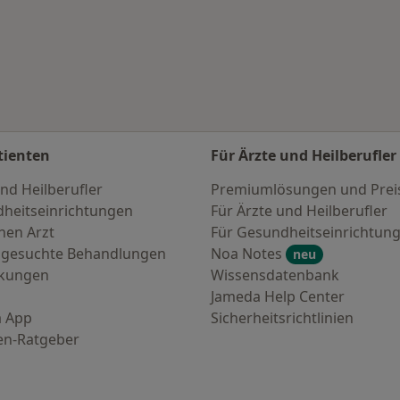
rn
tienten
Für Ärzte und Heilberufler
nd Heilberufler
Premiumlösungen und Prei
heitseinrichtungen
Für Ärzte und Heilberufler
nen Arzt
Für Gesundheitseinrichtun
 gesuchte Behandlungen
Noa Notes
neu
nkungen
Wissensdatenbank
Jameda Help Center
 App
Sicherheitsrichtlinien
en-Ratgeber