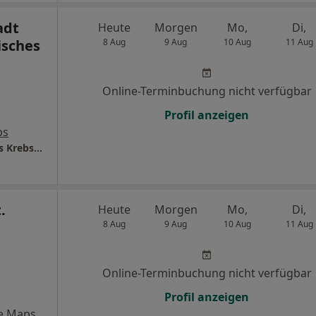
adt
Heute
Morgen
Mo,
Di,
sches
8 Aug
9 Aug
10 Aug
11 Aug
Online-Terminbuchung nicht verfügbar
Profil anzeigen
ps
Klinikum Darmstadt GmbH Gynäkologisches Krebszentrum
.
Heute
Morgen
Mo,
Di,
8 Aug
9 Aug
10 Aug
11 Aug
Online-Terminbuchung nicht verfügbar
Profil anzeigen
e Maps