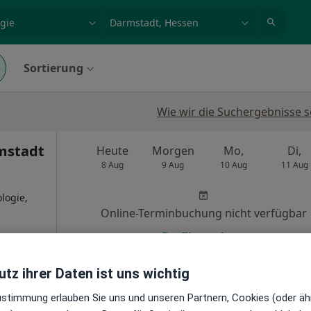
et, Erkrankung, Name
z.B. Berlin
Sortierung
Wie wir die Suchergebnisse s
mstadt
Heute
Morgen
Mo,
Di,
8 Aug
9 Aug
10 Aug
11 Aug
logie,
Online-Terminbuchung nicht verfügbar
Profil anzeigen
oogle
s
tz ihrer Daten ist uns wichtig
Zustimmung erlauben Sie uns und unseren Partnern, Cookies (oder äh