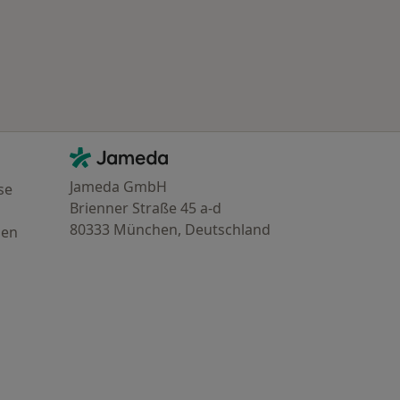
Kontakt
Jameda - Startseite
Jameda GmbH
se
Brienner Straße 45 a-d
80333 München, Deutschland
gen