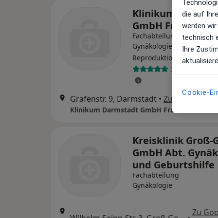
Technologi
Klinikum Darmst
die auf Ih
GmbH Frauenklin
werden wir
Fachabteilung
technisch 
Gynäkologie,
Ihre Zusti
Reproduktionsmedizin
aktualisier
34 Bewertung
Cookie-Ei
Grafenstr. 9, Darmstadt
•
Zu Google Ma
Klinikum Darmstadt GmbH Frauenklinik
Kreisklinik Groß-
GmbH Abt. Gynäk
und Geburtshilfe
Fachabteilung
Gynäkologie
Zu Goo