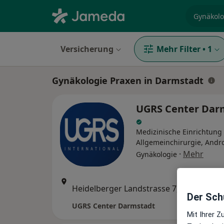
Fachgebi
Versicherung
Mehr Filter
•
1
Gynäkologie Praxen in Darmstadt
UGRS Center Dar
Medizinische Einrichtung
Allgemeinchirurgie, Andro
·
Mehr
Gynäkologie
Zu G
Heidelberger Landstrasse 7, Darmstadt
•
Map
Der Schu
UGRS Center Darmstadt
Mit Ihrer 