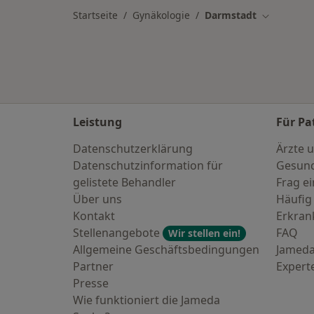
Startseite
Gynäkologie
Darmstadt
Stadt ände
Leistung
Für Pa
Datenschutzerklärung
Ärzte u
Datenschutzinformation für
Gesund
gelistete Behandler
Frag ei
Über uns
Häufig
Kontakt
Erkra
Stellenangebote
FAQ
Wir stellen ein!
Allgemeine Geschäftsbedingungen
Jameda
Partner
Expert
Presse
Wie funktioniert die Jameda