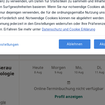
en) zu verwenden, um Daten für Statistiken zu sammeln und Inhalte 
adt
Heute
Morgen
Mo,
Di,
ren Surfgewohnheiten basieren. Wenn Sie nur notwendige Cookies ak
ik
8 Aug
9 Aug
10 Aug
11 Aug
 nur diejenigen verwenden, die für die ordnungsgemäße Nutzung uns
erforderlich sind. Notwendige Cookies können nie abgelehnt werden.
mmung jederzeit in den Einstellungen widerrufen oder Ihre Präferenz
Online-Terminbuchung nicht verfügbar
en. Erfahren Sie mehr unter
Datenschutz und Cookie Erklärung
en
Profil anzeigen
Ablehnen
Ak
nstellungen
ps
Gerau
Heute
Morgen
Mo,
Di,
ologie
8 Aug
9 Aug
10 Aug
11 Aug
Online-Terminbuchung nicht verfügbar
Profil anzeigen
gle