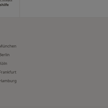
shilfe
n München
erlin
Köln
Frankfurt
n Hamburg
en