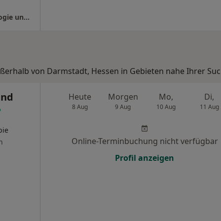
Kreisklinik Groß-Gerau GmbH Abt. Gynäkologie und Geburtshilfe
außerhalb von Darmstadt, Hessen in Gebieten nahe Ihrer Suc
und
Heute
Morgen
Mo,
Di,
8 Aug
9 Aug
10 Aug
11 Aug
pie
Online-Terminbuchung nicht verfügbar
n
Profil anzeigen