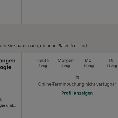
n Sie später nach, ob neue Plätze frei sind.
Langen
Heute
Morgen
Mo,
Di,
logie
8 Aug
9 Aug
10 Aug
11 Aug
Online-Terminbuchung nicht verfügbar
Profil anzeigen
s
Asklepios Klinik Langen Klinik für Gynäkologie und Geburtshilfe