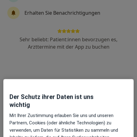
Handchirurgie, Unfallchirurgie
Erhalten Sie Benachrichtigungen
168 Bewertungen
Fetscherstr. 29, Dresden
•
Zu Google Maps
Praxis für Handchirurgie und Unfallchirurgie - Dr. med. Till Illert
Sehr beliebt: Patient:innen bevorzugen es,
Arzttermine mit der App zu buchen
Keine Online-Terminbuchung über jameda verfügbar
Profil anzeigen
Der Schutz ihrer Daten ist uns
wichtig
Mit Ihrer Zustimmung erlauben Sie uns und unseren
Partnern, Cookies (oder ähnliche Technologien) zu
Helios Klinikum Pirna Klinik für Plastische
verwenden, um Daten für Statistiken zu sammeln und