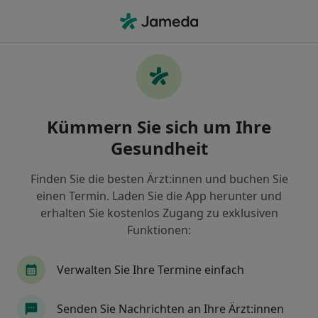
Ha
Handchirurgie • Dresden, Sachsen
Filter & Sortierung
• 1
Zu Google Map
Handchirurgie Praxen in Dresden
Kümmern Sie sich um Ihre
Wie wir die Suchergebnisse sortieren
Gesundheit
Finden Sie die besten Ärzt:innen und buchen Sie
einen Termin. Laden Sie die App herunter und
erhalten Sie kostenlos Zugang zu exklusiven
Funktionen:
Verwalten Sie Ihre Termine einfach
Praxis für Handchirurgie und
Unfallchirurgie - Dr. med. Till Illert
Senden Sie Nachrichten an Ihre Ärzt:innen
Praxis