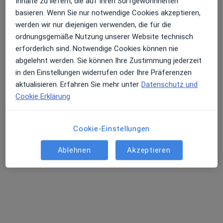
und Ästhetische Chirurgie
Inhalte zu liefern, die auf Ihren Surfgewohnheiten
basieren. Wenn Sie nur notwendige Cookies akzeptieren,
Fachabteilung
Plastische Chirurgie, Handchirurgie
werden wir nur diejenigen verwenden, die für die
13 Bewertungen
ordnungsgemäße Nutzung unserer Website technisch
erforderlich sind. Notwendige Cookies können nie
abgelehnt werden. Sie können Ihre Zustimmung jederzeit
Struppener Str. 13, Pirna
•
Zu Google Maps
in den Einstellungen widerrufen oder Ihre Präferenzen
Helios Klinikum Pirna Klinik für Plastische und Ästhetische Chirurgie
aktualisieren. Erfahren Sie mehr unter
Datenschutz und
Keine Online-Terminbuchung über jameda verfügbar
Cookie Erklärung
Profil anzeigen
Cookie-Einstellungen
Ablehnen
Akzeptieren