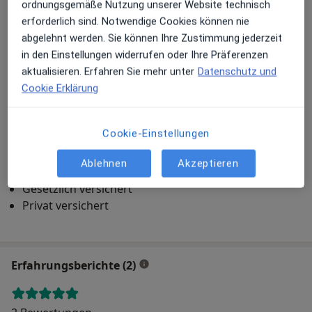
ordnungsgemäße Nutzung unserer Website technisch
Praxis
erforderlich sind. Notwendige Cookies können nie
abgelehnt werden. Sie können Ihre Zustimmung jederzeit
in den Einstellungen widerrufen oder Ihre Präferenzen
Zu Google Maps
aktualisieren. Erfahren Sie mehr unter
Datenschutz und
Cookie Erklärung
Hautärzte am Westpark Dres. Kai Gaube und Hans-U.
Cookie-Einstellungen
Püschel
Am Westpark 1, 85057 Ingolstadt
Ablehnen
Akzeptieren
Versicherungen
Gesetzlich versichert
Privat versichert
Erfahrungsberichte (2)