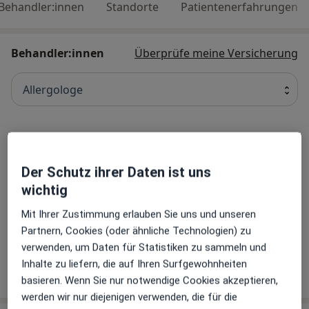
Behandler:innen
Standorte
Patientenerfahrungen
Behandler:innen
Überprüfe meine Versicherung
Allergologe
Dr. med. Hans-Ulrich Püschel
Hautarzt (Dermatologe), Allergologe, Phlebologe
Der Schutz ihrer Daten ist uns
69 Bewertungen
wichtig
Mit Ihrer Zustimmung erlauben Sie uns und unseren
Dr. med. Kai Gaube
Partnern, Cookies (oder ähnliche Technologien) zu
Hautarzt (Dermatologe), Allergologe
verwenden, um Daten für Statistiken zu sammeln und
Inhalte zu liefern, die auf Ihren Surfgewohnheiten
52 Bewertungen
basieren. Wenn Sie nur notwendige Cookies akzeptieren,
werden wir nur diejenigen verwenden, die für die