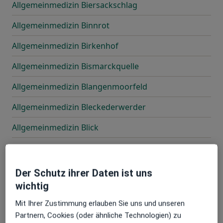
Allgemeinmedizin Biersackschlag
Allgemeinmedizin Binnrot
Allgemeinmedizin Birkenhof
Allgemeinmedizin Bismarckquelle
Allgemeinmedizin Blangenmoorfeld
Allgemeinmedizin Bleckederwerder
Allgemeinmedizin Blick
Allgemeinmedizin Bochum
Allgemeinmedizin Böelnorderfeld
Der Schutz ihrer Daten ist uns
wichtig
Allgemeinmedizin Boize
Mit Ihrer Zustimmung erlauben Sie uns und unseren
Allgemeinmedizin Bökensberg
Partnern, Cookies (oder ähnliche Technologien) zu