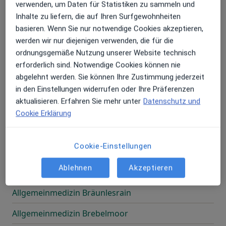
verwenden, um Daten für Statistiken zu sammeln und
Allgemeinmedizin Bolanderhof
Inhalte zu liefern, die auf Ihren Surfgewohnheiten
Allgemeinmedizin Bolland
basieren. Wenn Sie nur notwendige Cookies akzeptieren,
werden wir nur diejenigen verwenden, die für die
Allgemeinmedizin Bonn
ordnungsgemäße Nutzung unserer Website technisch
erforderlich sind. Notwendige Cookies können nie
Allgemeinmedizin Bordelumsiel
abgelehnt werden. Sie können Ihre Zustimmung jederzeit
Allgemeinmedizin Bornsmühle
in den Einstellungen widerrufen oder Ihre Präferenzen
aktualisieren. Erfahren Sie mehr unter
Datenschutz und
Allgemeinmedizin Borrishaag
Cookie Erklärung
Allgemeinmedizin Bösbyfeld
Cookie-Einstellungen
Allgemeinmedizin Brachems
Ablehnen
Akzeptieren
Allgemeinmedizin Brandhof
Allgemeinmedizin Bräunlesrain
Allgemeinmedizin Brebelmoor