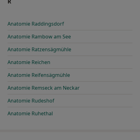
R
Anatomie Raddingsdorf
Anatomie Rambow am See
Anatomie Ratzensägmühle
Anatomie Reichen
Anatomie Reifensägmühle
Anatomie Remseck am Neckar
Anatomie Rudeshof
Anatomie Ruhethal