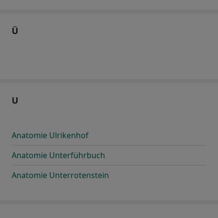
Ü
U
Anatomie Ulrikenhof
Anatomie Unterführbuch
Anatomie Unterrotenstein