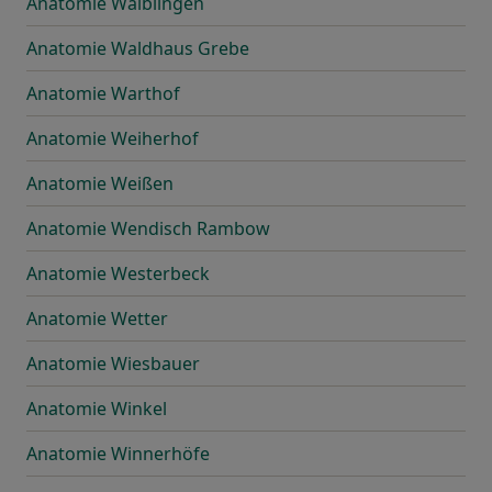
Anatomie Waiblingen
Anatomie Waldhaus Grebe
Anatomie Warthof
Anatomie Weiherhof
Anatomie Weißen
Anatomie Wendisch Rambow
Anatomie Westerbeck
Anatomie Wetter
Anatomie Wiesbauer
Anatomie Winkel
Anatomie Winnerhöfe