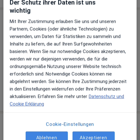
Der Schutz ihrer Daten ist uns
wichtig
D
Mit Ihrer Zustimmung erlauben Sie uns und unseren
Partnern, Cookies (oder ähnliche Technologien) zu
verwenden, um Daten für Statistiken zu sammeln und
Anatomie Dachshof
Inhalte zu liefern, die auf Ihren Surfgewohnheiten
basieren. Wenn Sie nur notwendige Cookies akzeptieren,
Anatomie Dahlhausen
werden wir nur diejenigen verwenden, die für die
ordnungsgemäße Nutzung unserer Website technisch
Anatomie Dammeshof
erforderlich sind. Notwendige Cookies können nie
Anatomie Dessin
abgelehnt werden. Sie können Ihre Zustimmung jederzeit
in den Einstellungen widerrufen oder Ihre Präferenzen
Anatomie Dürach
aktualisieren. Erfahren Sie mehr unter
Datenschutz und
Cookie Erklärung
E
Cookie-Einstellungen
Ablehnen
Akzeptieren