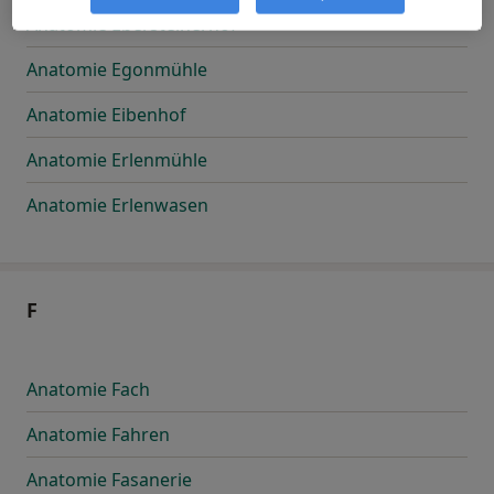
Anatomie Ebersteinerhof
Anatomie Egonmühle
Anatomie Eibenhof
Anatomie Erlenmühle
Anatomie Erlenwasen
F
Anatomie Fach
Anatomie Fahren
Anatomie Fasanerie