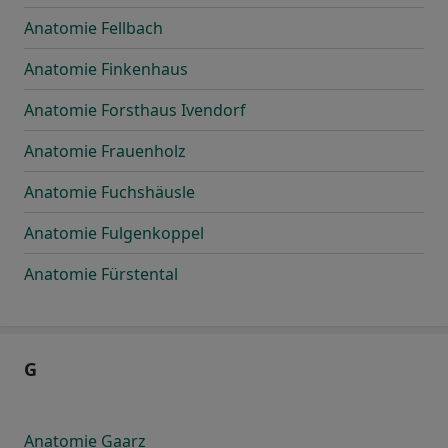
Anatomie Fellbach
Anatomie Finkenhaus
Anatomie Forsthaus Ivendorf
Anatomie Frauenholz
Anatomie Fuchshäusle
Anatomie Fulgenkoppel
Anatomie Fürstental
G
Anatomie Gaarz