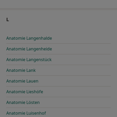
L
Anatomie Langenhalde
Anatomie Langenheide
Anatomie Langenstück
Anatomie Lank
Anatomie Lauen
Anatomie Lieshöfe
Anatomie Lösten
Anatomie Luisenhof