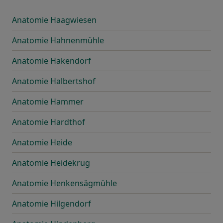
Anatomie Haagwiesen
Anatomie Hahnenmühle
Anatomie Hakendorf
Anatomie Halbertshof
Anatomie Hammer
Anatomie Hardthof
Anatomie Heide
Anatomie Heidekrug
Anatomie Henkensägmühle
Anatomie Hilgendorf