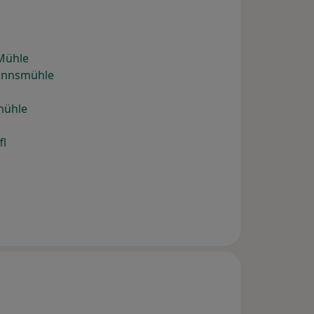
Mühle
annsmühle
mühle
fl