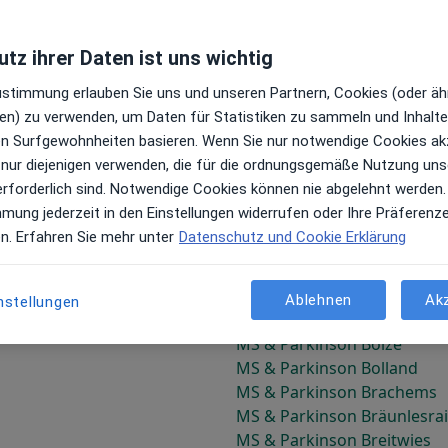
MS & Parkinson Badekow
tz ihrer Daten ist uns wichtig
MS & Parkinson Banzenhof
Zustimmung erlauben Sie uns und unseren Partnern, Cookies (oder äh
MS & Parkinson Bei den To
en) zu verwenden, um Daten für Statistiken zu sammeln und Inhalte 
MS & Parkinson Bellevue
ren Surfgewohnheiten basieren. Wenn Sie nur notwendige Cookies ak
MS & Parkinson Benckendo
 nur diejenigen verwenden, die für die ordnungsgemäße Nutzung uns
MS & Parkinson Bergerhof
erforderlich sind. Notwendige Cookies können nie abgelehnt werden.
MS & Parkinson Berlin
mmung jederzeit in den Einstellungen widerrufen oder Ihre Präferenz
MS & Parkinson Bethanien
en. Erfahren Sie mehr unter
Datenschutz und Cookie Erklärung
MS & Parkinson Beuchow
MS & Parkinson Bibersohl
MS & Parkinson Biersacksc
Ablehnen
Ak
nstellungen
MS & Parkinson Birkenhof
MS & Parkinson Boize
MS & Parkinson Bolland
MS & Parkinson Brachems
MS & Parkinson Bräunlesra
MS & Parkinson Breitwies