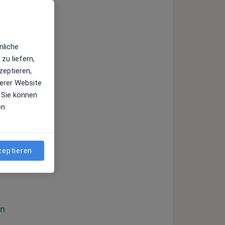
nliche
ngruben
zu liefern,
zeptieren,
rf
erer Website
 Sie können
en
hlag
zeptieren
in