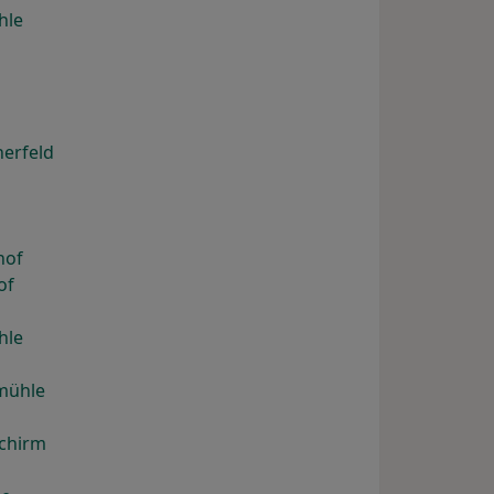
hle
erfeld
hof
of
hle
mühle
chirm