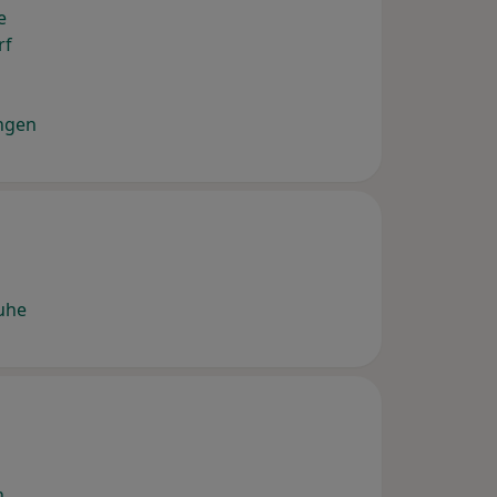
e
rf
ngen
uhe
n