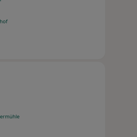
hof
hermühle
n