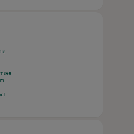
hle
emsee
im
el