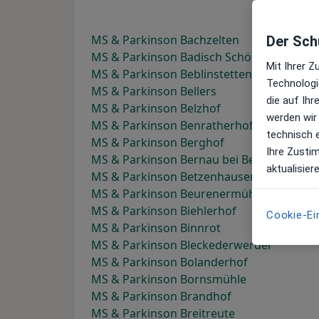
MS & Parkinson Bachzelten
Der Schu
MS & Parkinson Badisch Schöllenbach
Mit Ihrer 
MS & Parkinson Beblinstetten
Technologi
MS & Parkinson Bellers
die auf Ih
MS & Parkinson Belzhof
werden wir
MS & Parkinson Benratherhof
technisch 
MS & Parkinson Berghof
Ihre Zusti
MS & Parkinson Bernau bei Berlin
aktualisier
MS & Parkinson Betzenhausen
MS & Parkinson Beurenermühle
MS & Parkinson Biehlerhof
Cookie-Ei
MS & Parkinson Binnrot
MS & Parkinson Bleckederwerder
MS & Parkinson Bolanderhof
MS & Parkinson Bornsmühle
MS & Parkinson Brandhof
MS & Parkinson Breitreute