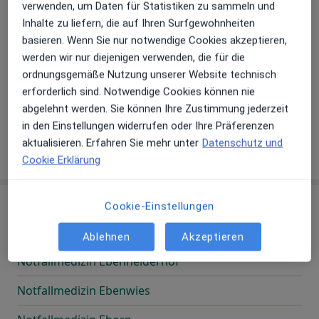
verwenden, um Daten für Statistiken zu sammeln und
Inhalte zu liefern, die auf Ihren Surfgewohnheiten
Notfallmedizin Diesburgerhof
basieren. Wenn Sie nur notwendige Cookies akzeptieren,
Notfallmedizin Dornhecken
werden wir nur diejenigen verwenden, die für die
ordnungsgemäße Nutzung unserer Website technisch
Notfallmedizin Dromigt
erforderlich sind. Notwendige Cookies können nie
abgelehnt werden. Sie können Ihre Zustimmung jederzeit
Notfallmedizin Dudenbacherhof
in den Einstellungen widerrufen oder Ihre Präferenzen
Notfallmedizin Dusenbrücken
aktualisieren. Erfahren Sie mehr unter
Datenschutz und
Cookie Erklärung
Cookie-Einstellungen
E
Ablehnen
Akzeptieren
Notfallmedizin Ebenheiderhof
Notfallmedizin Ebenwies