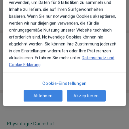
verwenden, um Daten für Statistiken zu sammeln und
Physiologie Burgbretzingen
Inhalte zu liefern, die auf Ihren Surfgewohnheiten
Physiologie Büßholz
basieren. Wenn Sie nur notwendige Cookies akzeptieren,
werden wir nur diejenigen verwenden, die für die
ordnungsgemäße Nutzung unserer Website technisch
erforderlich sind. Notwendige Cookies können nie
C
abgelehnt werden. Sie können Ihre Zustimmung jederzeit
in den Einstellungen widerrufen oder Ihre Präferenzen
aktualisieren. Erfahren Sie mehr unter
Datenschutz und
Physiologie Charlottenfelde
Cookie Erklärung
Physiologie Christophruhe
Cookie-Einstellungen
Ablehnen
Akzeptieren
D
Physiologie Dachshof