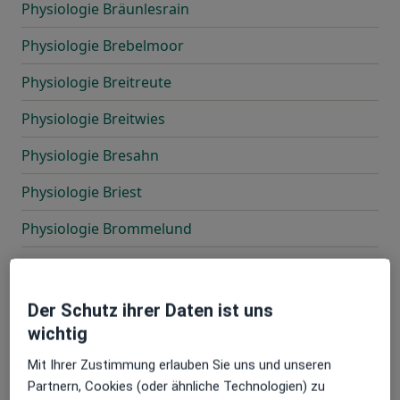
Physiologie Bräunlesrain
Physiologie Brebelmoor
Physiologie Breitreute
Physiologie Breitwies
Physiologie Bresahn
Physiologie Briest
Physiologie Brommelund
Physiologie Brünkendorf
Physiologie Buchenhaus
Der Schutz ihrer Daten ist uns
wichtig
Physiologie Buchenhof
Mit Ihrer Zustimmung erlauben Sie uns und unseren
Physiologie Bullendorf
Partnern, Cookies (oder ähnliche Technologien) zu