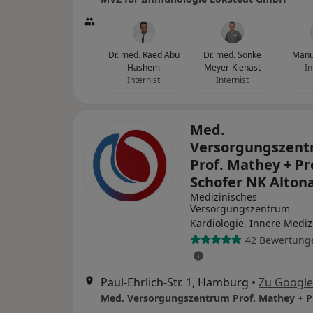
Dr. med. Raed Abu
Dr. med. Sönke
Manu
Hashem
Meyer-Kienast
In
Internist
Internist
Med.
Versorgungszen
Prof. Mathey + Pr
Schofer NK Alton
Medizinisches
Versorgungszentrum
Kardiologie, Innere Mediz
42 Bewertung
Paul-Ehrlich-Str. 1, Hamburg
•
Zu Googl