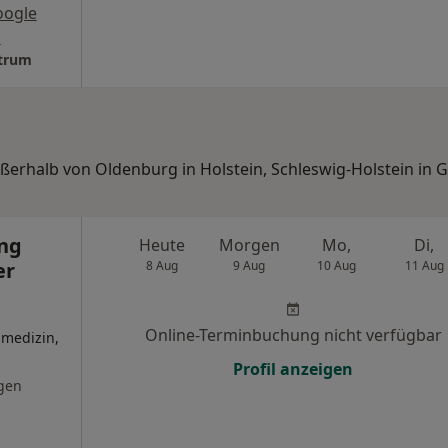
oogle
s
trum
ußerhalb von Oldenburg in Holstein, Schleswig-Holstein in 
ing
Heute
Morgen
Mo,
Di,
er
8 Aug
9 Aug
10 Aug
11 Aug
Online-Terminbuchung nicht verfügbar
nmedizin,
Profil anzeigen
gen