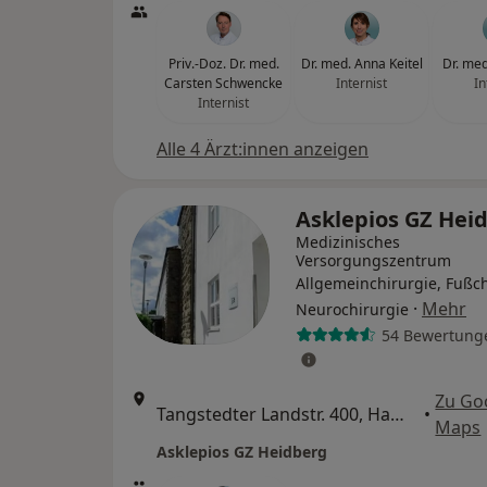
Priv.-Doz. Dr. med.
Dr. med. Anna Keitel
Dr. med
Carsten Schwencke
Internist
In
Internist
Alle 4 Ärzt:innen anzeigen
Asklepios GZ Hei
Medizinisches
Versorgungszentrum
Allgemeinchirurgie, Fußch
·
Mehr
Neurochirurgie
54 Bewertung
Zu Go
Tangstedter Landstr. 400, Hamburg
•
Maps
Asklepios GZ Heidberg