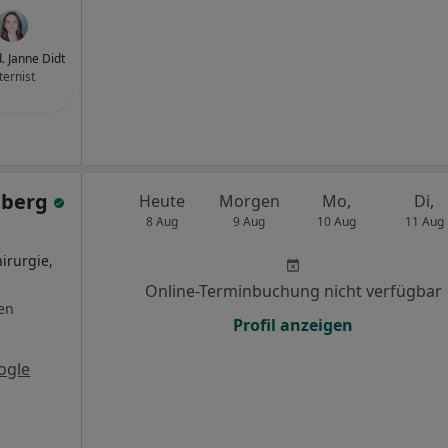
. Janne Didt
ternist
dberg
Heute
Morgen
Mo,
Di,
8 Aug
9 Aug
10 Aug
11 Aug
irurgie,
Online-Terminbuchung nicht verfügbar
en
Profil anzeigen
ogle