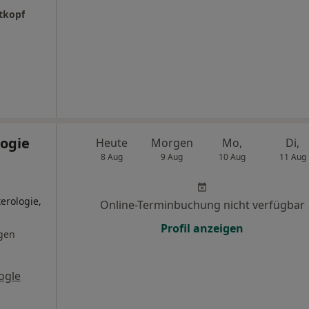
ttkopf
ogie
Heute
Morgen
Mo,
Di,
8 Aug
9 Aug
10 Aug
11 Aug
erologie,
Online-Terminbuchung nicht verfügbar
Profil anzeigen
gen
ogle