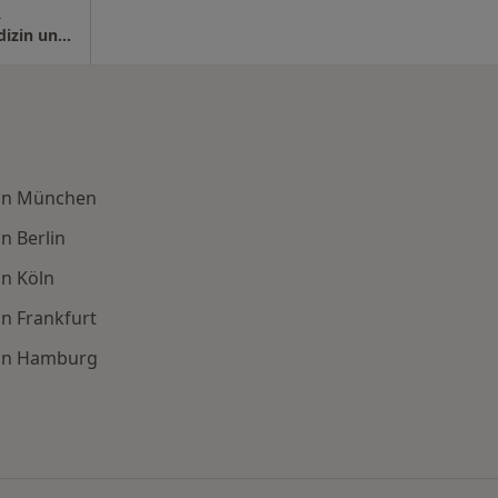
s
AMEOS Klinikum Oldenburg Abt. Innere Medizin und Pneumologie
 in München
n Berlin
in Köln
n Frankfurt
 in Hamburg
en