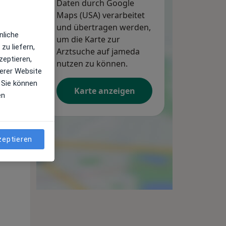
Daten durch Google
Maps (USA) verarbeitet
und übertragen werden,
Mi,
Do,
Fr,
nliche
12 Aug
um die Karte zur
13 Aug
14 Aug
zu liefern,
Arztsuche auf jameda
zeptieren,
nutzen zu können.
erer Website
 Sie können
Karte anzeigen
en
zeptieren
Mi,
Do,
Fr,
12 Aug
13 Aug
14 Aug