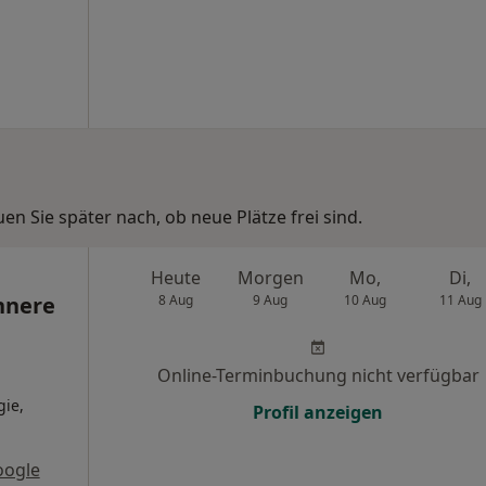
n Sie später nach, ob neue Plätze frei sind.
Heute
Morgen
Mo,
Di,
nnere
8 Aug
9 Aug
10 Aug
11 Aug
Online-Terminbuchung nicht verfügbar
gie,
Profil anzeigen
oogle