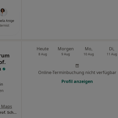
ela Anige
ternist
Heute
Morgen
Mo,
Di,
trum
8 Aug
9 Aug
10 Aug
11 Aug
of.
a
Online-Terminbuchung nicht verfügbar
Profil anzeigen
in
en
e Maps
Med. Versorgungszentrum Prof. Mathey + Prof. Schofer NK Altona