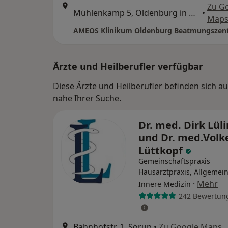
Zu G
Mühlenkamp 5, Oldenburg in Holstein
•
Map
AMEOS Klinikum Oldenburg Beatmungszen
Ärzte und Heilberufler verfügbar
Diese Ärzte und Heilberufler befinden sich a
nahe Ihrer Suche.
Dr. med. Dirk Lül
und Dr. med.Volk
Lüttkopf
Gemeinschaftspraxis
Hausarztpraxis, Allgemei
·
Mehr
Innere Medizin
242 Bewertun
Bahnhofstr. 1, Sörup
•
Zu Google Maps