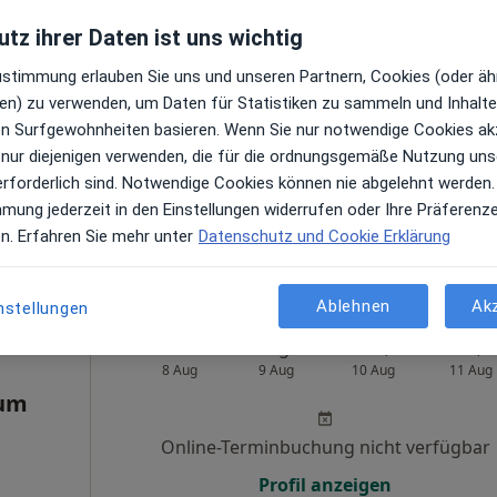
tz ihrer Daten ist uns wichtig
Heute
Morgen
Mo,
Di,
Zustimmung erlauben Sie uns und unseren Partnern, Cookies (oder äh
8 Aug
9 Aug
10 Aug
11 Aug
en) zu verwenden, um Daten für Statistiken zu sammeln und Inhalte 
ren Surfgewohnheiten basieren. Wenn Sie nur notwendige Cookies ak
 nur diejenigen verwenden, die für die ordnungsgemäße Nutzung uns
Online-Terminbuchung nicht verfügbar
zin
erforderlich sind. Notwendige Cookies können nie abgelehnt werden.
Profil anzeigen
mmung jederzeit in den Einstellungen widerrufen oder Ihre Präferenz
oogle
en. Erfahren Sie mehr unter
Datenschutz und Cookie Erklärung
s
um
Ablehnen
Ak
nstellungen
Heute
Morgen
Mo,
Di,
8 Aug
9 Aug
10 Aug
11 Aug
um
Online-Terminbuchung nicht verfügbar
Profil anzeigen