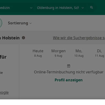
et, Erkrankung, Name
z.B. Berlin
Sortierung
n Holstein
Wie wir die Suchergebnisse s
Heute
Morgen
Mo,
Di,
für
8 Aug
9 Aug
10 Aug
11 Aug
Online-Terminbuchung nicht verfügbar
ie
Profil anzeigen
oogle
s
ologie