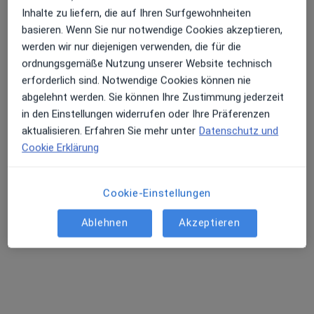
Steinenbergstr. 31, Reutlingen
•
Zu Google Maps
Inhalte zu liefern, die auf Ihren Surfgewohnheiten
Klinikum am Steinenberg Medizinische Klinik I Abt. Gastroenterologie
basieren. Wenn Sie nur notwendige Cookies akzeptieren,
Keine Online-Terminbuchung über jameda verfügbar
werden wir nur diejenigen verwenden, die für die
ordnungsgemäße Nutzung unserer Website technisch
Profil anzeigen
erforderlich sind. Notwendige Cookies können nie
abgelehnt werden. Sie können Ihre Zustimmung jederzeit
in den Einstellungen widerrufen oder Ihre Präferenzen
aktualisieren. Erfahren Sie mehr unter
Datenschutz und
Ärzte und Heilberufler verfügbar
Cookie Erklärung
Diese Ärzte und Heilberufler befinden sich
außerhalb von Tübingen, Baden-Württemberg in
Cookie-Einstellungen
Gebieten nahe Ihrer Suche.
Ablehnen
Akzeptieren