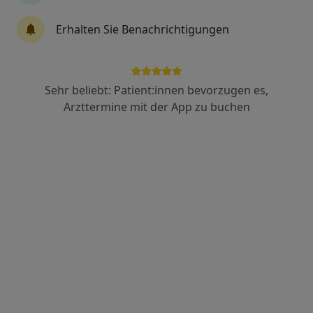
Innere Medizin
Erhalten Sie Benachrichtigungen
Paul-Lechler-Str. 24, Tübingen
•
Zu Google Maps
Tropenklinik Paul-Lechler-Krankenhaus Abt. Innere Medizin und Geriatrie
Keine Online-Terminbuchung über jameda verfügbar
Sehr beliebt: Patient:innen bevorzugen es,
Profil anzeigen
Arzttermine mit der App zu buchen
Klinikum am Steinenberg Medizinische
Klinik I Abt. Diabetologie
Fachabteilung
Diabetologie, Innere Medizin