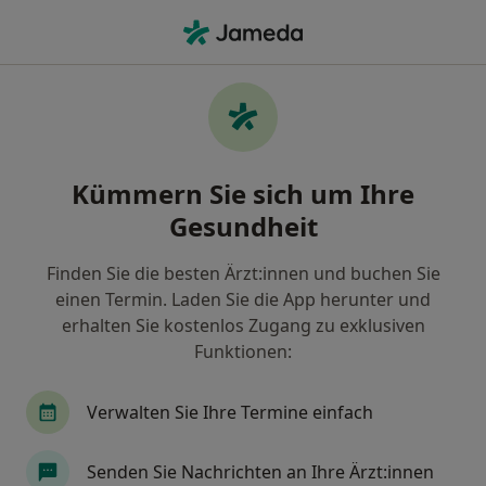
Ha
Innere Medizin • Tübingen, Baden-Württemberg
Filter & Sortierung
• 1
Zu Google Map
Innere Medizin Praxen in Tübingen
Kümmern Sie sich um Ihre
Wie wir die Suchergebnisse sortieren
Gesundheit
Finden Sie die besten Ärzt:innen und buchen Sie
einen Termin. Laden Sie die App herunter und
erhalten Sie kostenlos Zugang zu exklusiven
Funktionen:
Verwalten Sie Ihre Termine einfach
Tropenklinik Paul-Lechler-Krankenhaus
Abt. Innere Medizin und Geriatrie
Senden Sie Nachrichten an Ihre Ärzt:innen
Fachabteilung