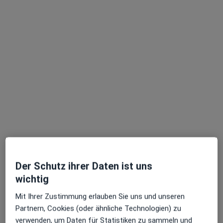
Steinenbergstr. 31, Reutlingen
•
Zu Google Maps
Klinikum am Steinenberg Medizinische Klinik I Abt. Diabetologie
Keine Online-Terminbuchung über jameda verfügbar
Profil anzeigen
Der Schutz ihrer Daten ist uns
Klinikum am Steinenberg Medizinische
wichtig
Klinik I Abt. Gastroenterologie
Mit Ihrer Zustimmung erlauben Sie uns und unseren
Fachabteilung
Partnern, Cookies (oder ähnliche Technologien) zu
Innere Medizin, Gastroenterologie
verwenden, um Daten für Statistiken zu sammeln und