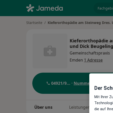
Fachgebi
Startseite
Kieferorthopädie am Steinweg Dres. 
Kieferorthopädie 
und Dick Beugelin
Gemeinschaftspraxis
Emden
1 Adresse
04921/9
... ·
Nummer anzeigen
Der Schu
Mit Ihrer 
Technologi
Über uns
Leistungen
Be
die auf Ih