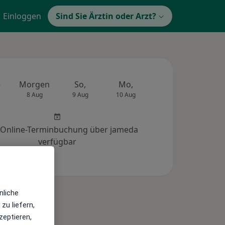
Einloggen
Sind Sie Ärztin oder Arzt?
e
Morgen
So,
Mo,
Di,
Mi,
8 Aug
9 Aug
10 Aug
11 Aug
12 Au
 Online-Terminbuchung über jameda
verfügbar
nliche
zu liefern,
zeptieren,