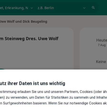
et, Erkrankung, Name
z.B. Berlin
Uwe Wolf und Dick Beugeling
am Steinweg Dres. Uwe Wolf
Heut
g
7 Aug
Keine
Zugang beantragen (für
Inhaber dieses Profils)
tz ihrer Daten ist uns wichtig
Zustimmung erlauben Sie uns und unseren Partnern, Cookies (oder äh
en) zu verwenden, um Daten für Statistiken zu sammeln und Inhalte 
handler:innen
Standorte
ren Surfgewohnheiten basieren. Wenn Sie nur notwendige Cookies ak