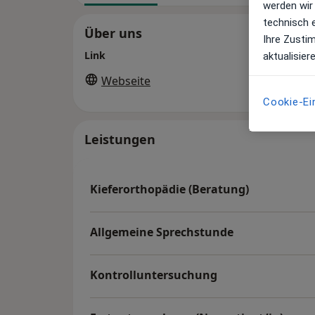
werden wir
technisch 
Über uns
Ihre Zusti
Link
aktualisier
Webseite
Cookie-Ei
Leistungen
Kieferorthopädie (Beratung)
Allgemeine Sprechstunde
Kontrolluntersuchung