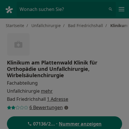
Ha
Wonach suchen Sie?
Startseite
Unfallchirurgie
Bad Friedrichshall
Klinikum 
Klinikum am Plattenwald Klinik für
Orthopädie und Unfallchirurgie,
Wirbelsäulenchirurgie
Fachabteilung
Unfallchirurgie
mehr
Bad Friedrichshall
1 Adresse
6 Bewertungen
07136/2
... ·
Nummer anzeigen