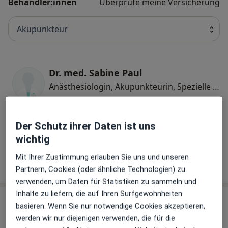
Behandler:innen
Überprüfe meine Versicherung
Akupunkteur
Dr. med. Sabine Paul
Anästhesiologin, Akupunkteurin, Spezielle Schmerztherapeutin
1 Bewertung
Der Schutz ihrer Daten ist uns
Dr. med. Boris Brand
wichtig
Orthopäde & Unfallchirurg, Akupunkteur
Mit Ihrer Zustimmung erlauben Sie uns und unseren
30 Bewertungen
Partnern, Cookies (oder ähnliche Technologien) zu
verwenden, um Daten für Statistiken zu sammeln und
Inhalte zu liefern, die auf Ihren Surfgewohnheiten
Praxis
basieren. Wenn Sie nur notwendige Cookies akzeptieren,
werden wir nur diejenigen verwenden, die für die