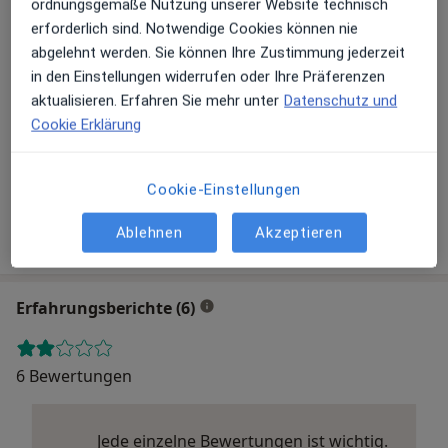
ordnungsgemäße Nutzung unserer Website technisch
Zu Google Maps
erforderlich sind. Notwendige Cookies können nie
abgelehnt werden. Sie können Ihre Zustimmung jederzeit
in den Einstellungen widerrufen oder Ihre Präferenzen
aktualisieren. Erfahren Sie mehr unter
Datenschutz und
Klinikum am Plattenwald Klinik für Orthopädie und
Cookie Erklärung
Unfallchirurgie, Wirbelsäulenchirurgie
Am Plattenwald 1, 74177 Bad Friedrichshall
Versicherungen
Cookie-Einstellungen
Gesetzlich versichert
Privat versichert
Ablehnen
Akzeptieren
Erfahrungsberichte (6)
6 Bewertungen
Jede einzelne Bewertungen ist wichtig.