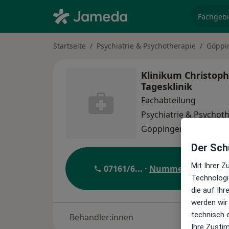
Fachgebi
Startseite
Psychiatrie & Psychotherapie
Göppi
Klinikum Christoph
Tagesklinik
Fachabteilung
Psychiatrie & Psychot
Göppingen
1 Adresse
Der Schu
Mit Ihrer 
07161/6
... ·
Nummer anzeigen
Technologi
die auf Ih
werden wir
technisch 
Behandler:innen
Ihre Zusti