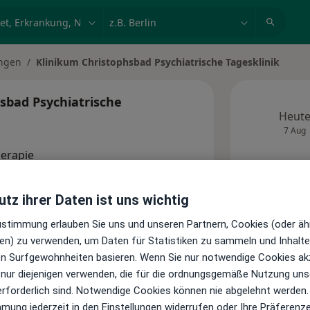
et, Erkrankung, Name
z.B. Berlin
ngen
Klinikum Christophsbad Psychiatrische Tagesklinik
sbad Psychiatrische
Heut
7 Aug
herapie
Keine
tz ihrer Daten ist uns wichtig
Zugang beantragen (für
Zustimmung erlauben Sie uns und unseren Partnern, Cookies (oder äh
Inhaber dieses Profils)
en) zu verwenden, um Daten für Statistiken zu sammeln und Inhalte 
ren Surfgewohnheiten basieren. Wenn Sie nur notwendige Cookies ak
 nur diejenigen verwenden, die für die ordnungsgemäße Nutzung uns
erforderlich sind. Notwendige Cookies können nie abgelehnt werden.
Standorte
mmung jederzeit in den Einstellungen widerrufen oder Ihre Präferenz