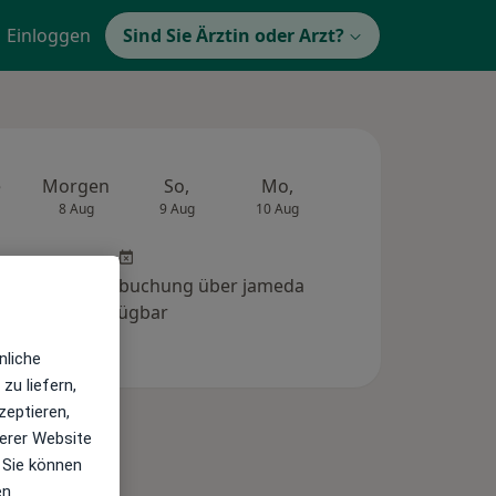
Einloggen
Sind Sie Ärztin oder Arzt?
e
Morgen
So,
Mo,
Di,
Mi,
8 Aug
9 Aug
10 Aug
11 Aug
12 Au
 Online-Terminbuchung über jameda
verfügbar
nliche
zu liefern,
zeptieren,
erer Website
 Sie können
en