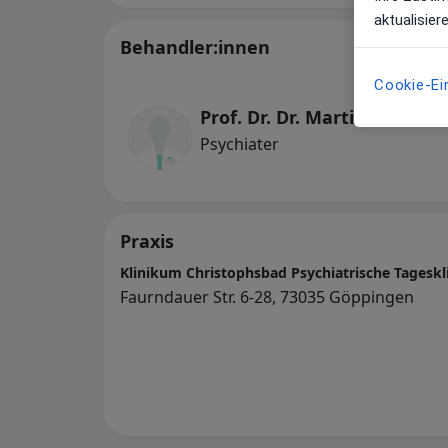
aktualisier
Behandler:innen
Cookie-Ei
Prof. Dr. Dr. Martin Ruchso
Psychiater
Praxis
Klinikum Christophsbad Psychiatrische Tageskl
Faurndauer Str. 6-28, 73035 Göppingen