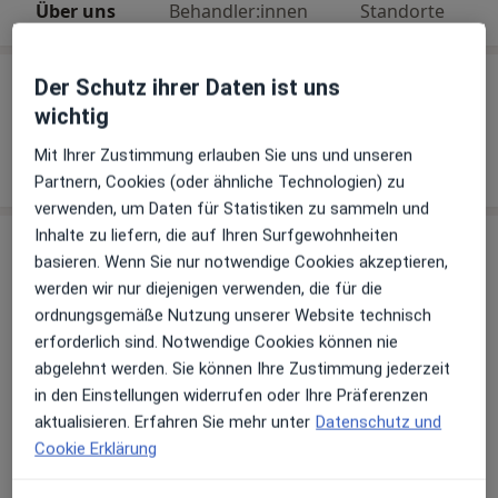
Über uns
Behandler:innen
Standorte
Über uns
Der Schutz ihrer Daten ist uns
wichtig
Link
Mit Ihrer Zustimmung erlauben Sie uns und unseren
Webseite
Partnern, Cookies (oder ähnliche Technologien) zu
verwenden, um Daten für Statistiken zu sammeln und
Inhalte zu liefern, die auf Ihren Surfgewohnheiten
Behandler:innen
basieren. Wenn Sie nur notwendige Cookies akzeptieren,
werden wir nur diejenigen verwenden, die für die
Endokrinologe & Diabetologe
ordnungsgemäße Nutzung unserer Website technisch
erforderlich sind. Notwendige Cookies können nie
abgelehnt werden. Sie können Ihre Zustimmung jederzeit
Dr. med. Alexander Gawlik
in den Einstellungen widerrufen oder Ihre Präferenzen
aktualisieren. Erfahren Sie mehr unter
Datenschutz und
Internist, Nephrologe, Endokrinologe & Diabetologe
Cookie Erklärung