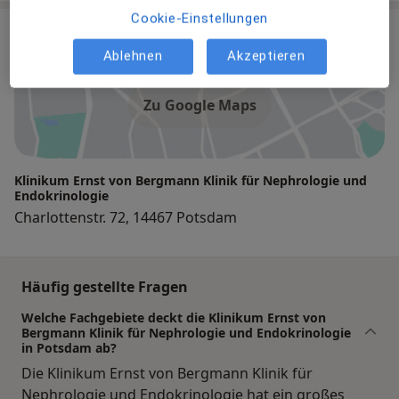
Cookie-Einstellungen
Praxis
Ablehnen
Akzeptieren
Zu Google Maps
Klinikum Ernst von Bergmann Klinik für Nephrologie und
Endokrinologie
Charlottenstr. 72, 14467 Potsdam
Häufig gestellte Fragen
Welche Fachgebiete deckt die Klinikum Ernst von
Bergmann Klinik für Nephrologie und Endokrinologie
in Potsdam ab?
Die Klinikum Ernst von Bergmann Klinik für
Nephrologie und Endokrinologie hat ein großes