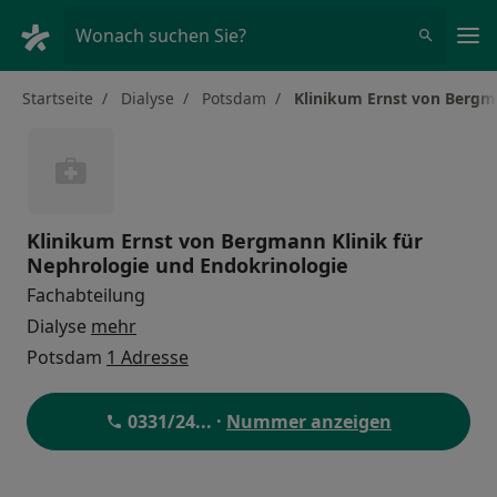
Ha
Wonach suchen Sie?
Startseite
Dialyse
Potsdam
Klinikum Ernst von Bergm
Klinikum Ernst von Bergmann Klinik für
Nephrologie und Endokrinologie
Fachabteilung
Dialyse
mehr
Potsdam
1 Adresse
0331/24
... ·
Nummer anzeigen