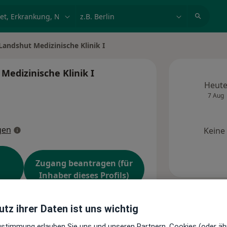
et, Erkrankung, Name
z.B. Berlin
Landshut Medizinische Klinik I
Medizinische Klinik I
Heut
7 Aug
gen
Keine
Zugang beantragen (für
Inhaber dieses Profils)
tz ihrer Daten ist uns wichtig
Patientenerfahrungen
Zustimmung erlauben Sie uns und unseren Partnern, Cookies (oder äh