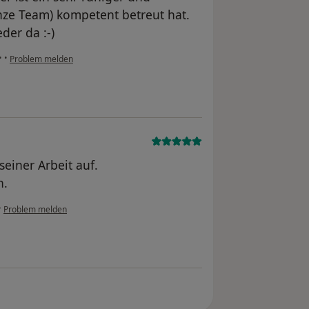
nze Team) kompetent betreut hat.
der da :-)
•
•
Problem melden
einer Arbeit auf.
h.
•
Problem melden