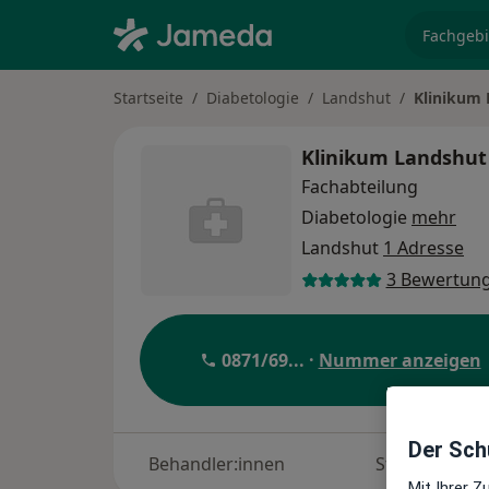
Fachgebi
Startseite
Diabetologie
Landshut
Klinikum 
Klinikum Landshut 
Fachabteilung
Diabetologie
mehr
Landshut
1 Adresse
3 Bewertun
0871/69
... ·
Nummer anzeigen
Der Schu
Behandler:innen
Standorte
Mit Ihrer 