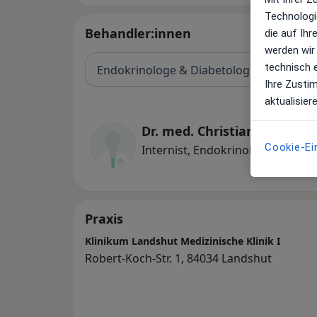
Technologi
Behandler:innen
die auf Ih
werden wir
technisch 
Endokrinologe & Diabetologe
Ihre Zusti
aktualisier
Dr. med. Christian Fuchs
Cookie-Ei
Internist, Endokrinologe & Diab
Praxis
Klinikum Landshut Medizinische Klinik I
Robert-Koch-Str. 1, 84034 Landshut