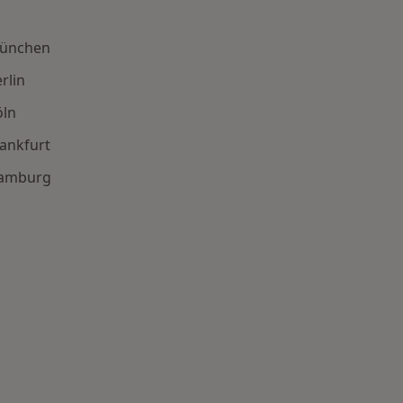
München
rlin
öln
ankfurt
Hamburg
n