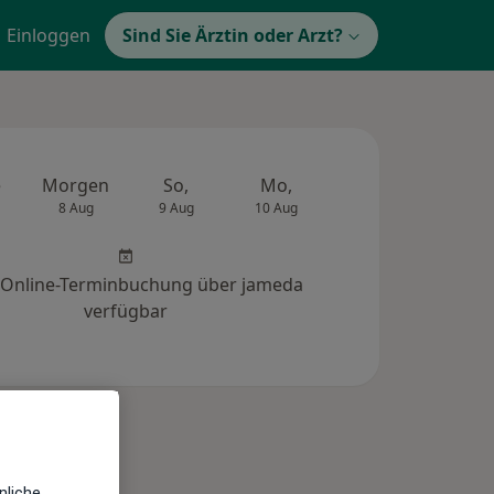
Einloggen
Sind Sie Ärztin oder Arzt?
e
Morgen
So,
Mo,
Di,
Mi,
8 Aug
9 Aug
10 Aug
11 Aug
12 Au
 Online-Terminbuchung über jameda
verfügbar
nliche