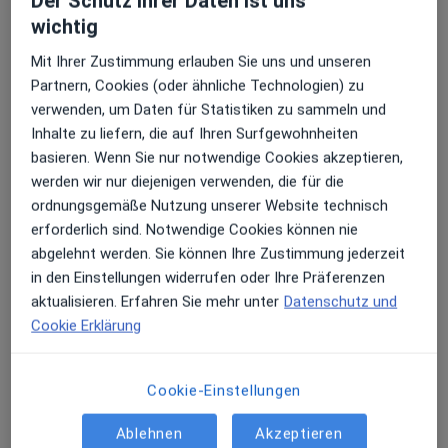
Der Schutz ihrer Daten ist uns
wichtig
Erhalten Sie Benachrichtigungen
Mit Ihrer Zustimmung erlauben Sie uns und unseren
Krankenhaus Agatharied
Partnern, Cookies (oder ähnliche Technologien) zu
Klinik
verwenden, um Daten für Statistiken zu sammeln und
Allgemeinchirurgie, Allgemeinmedizin, Ambulantes
Sehr beliebt: Patient:innen bevorzugen es,
Inhalte zu liefern, die auf Ihren Surfgewohnheiten
·
Mehr
Operationszentrum
Arzttermine mit der App zu buchen
basieren. Wenn Sie nur notwendige Cookies akzeptieren,
25 Bewertungen
werden wir nur diejenigen verwenden, die für die
ordnungsgemäße Nutzung unserer Website technisch
Norbert-Kerkel-Platz, Hausham
•
Zu Google Maps
erforderlich sind. Notwendige Cookies können nie
Krankenhaus Agatharied
abgelehnt werden. Sie können Ihre Zustimmung jederzeit
in den Einstellungen widerrufen oder Ihre Präferenzen
Keine Online-Terminbuchung über jameda verfügbar
aktualisieren. Erfahren Sie mehr unter
Datenschutz und
Profil anzeigen
Cookie Erklärung
Cookie-Einstellungen
Ablehnen
Akzeptieren