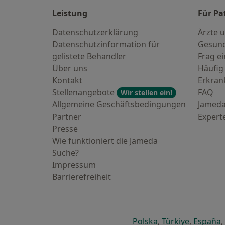
Leistung
Für Pa
Datenschutzerklärung
Ärzte u
Datenschutzinformation für
Gesund
gelistete Behandler
Frag ei
Über uns
Häufig
Kontakt
Erkra
Stellenangebote
FAQ
Wir stellen ein!
Allgemeine Geschäftsbedingungen
Jameda
Partner
Expert
Presse
Wie funktioniert die Jameda
Suche?
Impressum
Barrierefreiheit
öffnet in einer n
öffnet in
ö
Polska
,
Türkiye
,
España
,