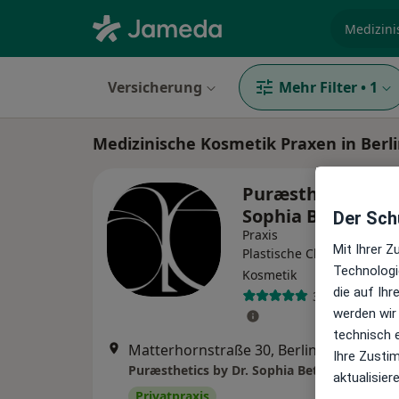
Fachgebi
Versicherung
Mehr Filter
•
1
Medizinische Kosmetik Praxen in Berl
Puræsthetics by D
Sophia Bethge
Der Schu
Praxis
Mit Ihrer 
Plastische Chirurgie, Med
Technologi
Kosmetik
die auf Ih
340 Bewertun
werden wir
technisch 
Matterhornstraße 30, Berlin
•
Zu Googl
Ihre Zusti
Puræsthetics by Dr. Sophia Bethge
aktualisier
Privatpraxis