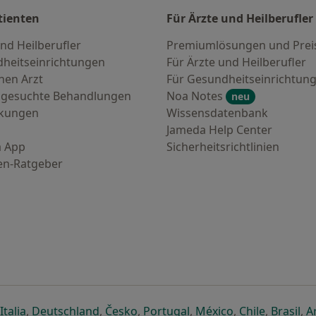
tienten
Für Ärzte und Heilberufler
nd Heilberufler
Premiumlösungen und Prei
heitseinrichtungen
Für Ärzte und Heilberufler
nen Arzt
Für Gesundheitseinrichtun
 gesuchte Behandlungen
Noa Notes
neu
nkungen
Wissensdatenbank
Jameda Help Center
 App
Sicherheitsrichtlinien
en-Ratgeber
euen Registerkarte
 einer neuen Registerkarte
ffnet in einer neuen Registerkarte
öffnet in einer neuen Registerkarte
öffnet in einer neuen Registerkarte
öffnet in einer neuen Registerkar
öffnet in einer neuen R
öffnet in einer
öffnet in
öff
Italia
,
Deutschland
,
Česko
,
Portugal
,
México
,
Chile
,
Brasil
,
A