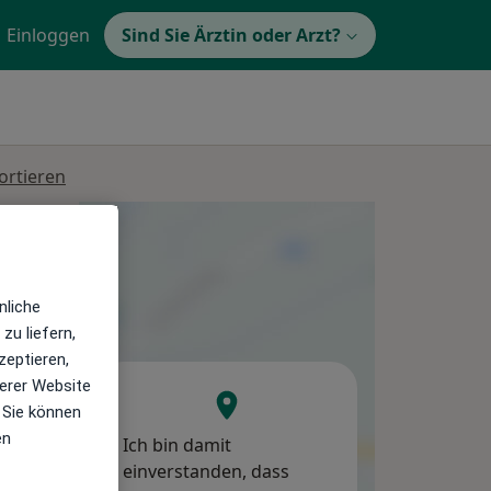
Einloggen
Sind Sie Ärztin oder Arzt?
ortieren
Mi,
Do,
Fr,
12 Aug
13 Aug
14 Aug
nliche
zu liefern,
zeptieren,
erer Website
 Sie können
en
Ich bin damit
einverstanden, dass