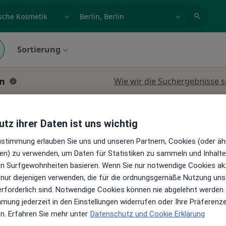
et, Erkrankung, Name
z.B. Berlin
Sortierung
in
Wie wir die Suchergebnisse s
r.
Heute
Morgen
Mo,
Di,
8 Aug
9 Aug
10 Aug
11 Aug
tz ihrer Daten ist uns wichtig
Zustimmung erlauben Sie uns und unseren Partnern, Cookies (oder äh
izinische
en) zu verwenden, um Daten für Statistiken zu sammeln und Inhalte 
Online-Terminbuchung nicht verfügbar
ren Surfgewohnheiten basieren. Wenn Sie nur notwendige Cookies ak
gen
Profil anzeigen
 nur diejenigen verwenden, die für die ordnungsgemäße Nutzung uns
erforderlich sind. Notwendige Cookies können nie abgelehnt werden.
e Maps
mmung jederzeit in den Einstellungen widerrufen oder Ihre Präferenz
en. Erfahren Sie mehr unter
Datenschutz und Cookie Erklärung