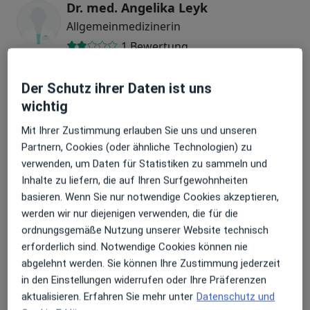
Dr. med. Angelika Leyk
Allgemeinmedizinerin
1 Bewertung
Dr. med. Nursel Wolf
Der Schutz ihrer Daten ist uns
Neurologin, Allgemeinmedizinerin
wichtig
Mit Ihrer Zustimmung erlauben Sie uns und unseren
Partnern, Cookies (oder ähnliche Technologien) zu
Wilhelm Renard
verwenden, um Daten für Statistiken zu sammeln und
Allgemeinmediziner
Inhalte zu liefern, die auf Ihren Surfgewohnheiten
5 Bewertungen
basieren. Wenn Sie nur notwendige Cookies akzeptieren,
werden wir nur diejenigen verwenden, die für die
ordnungsgemäße Nutzung unserer Website technisch
Dr. med. Christian Renard
erforderlich sind. Notwendige Cookies können nie
Allgemeinmediziner, Internist, Endokrinologe & Diabetologe
abgelehnt werden. Sie können Ihre Zustimmung jederzeit
87 Bewertungen
in den Einstellungen widerrufen oder Ihre Präferenzen
aktualisieren. Erfahren Sie mehr unter
Datenschutz und