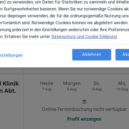
en) zu verwenden, um Daten für Statistiken zu sammeln und Inhalte 
kum
Heute
Morgen
So,
Mo,
ren Surfgewohnheiten basieren. Wenn Sie nur notwendige Cookies ak
Innere
7 Aug
8 Aug
9 Aug
10 Aug
 nur diejenigen verwenden, die für die ordnungsgemäße Nutzung uns
ologie
erforderlich sind. Notwendige Cookies können nie abgelehnt werden.
mmung jederzeit in den Einstellungen widerrufen oder Ihre Präferenz
Online-Terminbuchung nicht verfügbar
en. Erfahren Sie mehr unter
Datenschutz und Cookie Erklärung
Profil anzeigen
Ablehnen
Ak
nstellungen
Agaplesion Klinikum Hagen Klinik für Innere Medizin Abt. Onkologie
l Klinik
Heute
Morgen
So,
Mo,
n Abt.
7 Aug
8 Aug
9 Aug
10 Aug
Online-Terminbuchung nicht verfügbar
Profil anzeigen