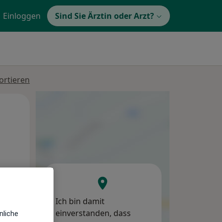
Einloggen
Sind Sie Ärztin oder Arzt?
ortieren
Di,
Mi,
Do,
11 Aug
12 Aug
13 Aug
Ich bin damit
einverstanden, dass
nliche