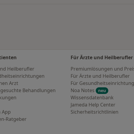
tienten
Für Ärzte und Heilberufler
nd Heilberufler
Premiumlösungen und Prei
heitseinrichtungen
Für Ärzte und Heilberufler
nen Arzt
Für Gesundheitseinrichtun
 gesuchte Behandlungen
Noa Notes
neu
nkungen
Wissensdatenbank
Jameda Help Center
 App
Sicherheitsrichtlinien
en-Ratgeber