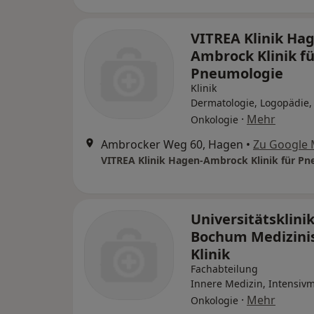
VITREA Klinik Ha
Ambrock Klinik fü
Pneumologie
Klinik
Dermatologie, Logopädie,
·
Mehr
Onkologie
Ambrocker Weg 60, Hagen
•
Zu Google
Universitätsklin
Bochum Medizini
Klinik
Fachabteilung
Innere Medizin, Intensivm
·
Mehr
Onkologie