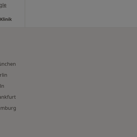
gle
Klinik
München
lin
ln
ankfurt
Hamburg
en