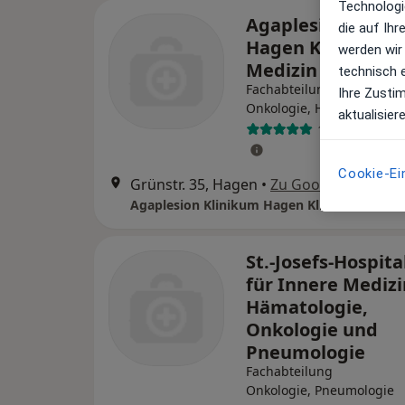
Technologi
Agaplesion Klini
die auf Ih
Hagen Klinik für 
werden wir
Medizin Abt. Onk
technisch 
Fachabteilung
Ihre Zusti
Onkologie, Hämatologie
aktualisier
1 Bewertung
Cookie-Ei
Grünstr. 35, Hagen
•
Zu Google Maps
St.-Josefs-Hospita
für Innere Medizi
Hämatologie,
Onkologie und
Pneumologie
Fachabteilung
Onkologie, Pneumologie