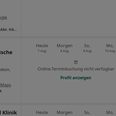
ogle
St.-Josefs-Hospital Klinik für Innere Medizin Abt. Hämatologie, Onkologie und Pneumologie
Heute
Morgen
So,
Mo,
ische
7 Aug
8 Aug
9 Aug
10 Aug
Online-Terminbuchung nicht verfügbar
dizin,
Profil anzeigen
 Maps
k
l Klinik
Heute
Morgen
So,
Mo,