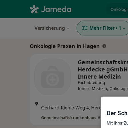
Fachgebi
Versicherung
Mehr Filter
•
1
Onkologie Praxen in Hagen
Gemeinschaftskr
Herdecke gGmbH 
Innere Medizin
Fachabteilung
Innere Medizin, Onkologi
Zu Goo
Gerhard-Kienle-Weg 4, Herdecke
•
Maps
Der Schu
Mit Ihrer 