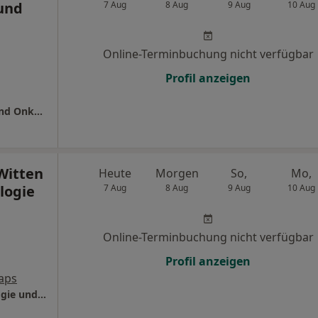
und
7 Aug
8 Aug
9 Aug
10 Aug
Online-Terminbuchung nicht verfügbar
Profil anzeigen
St.-Josefs-Hospital Klinik für Hämatologie und Onkologie
Witten
Heute
Morgen
So,
Mo,
logie
7 Aug
8 Aug
9 Aug
10 Aug
Online-Terminbuchung nicht verfügbar
Profil anzeigen
aps
Ev. Krankenhaus Witten Klinik für Hämatologie und Onkologie