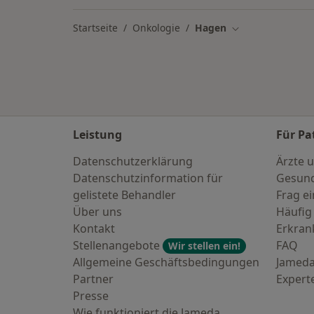
Startseite
Onkologie
Hagen
Stadt ändern
Leistung
Für Pa
Datenschutzerklärung
Ärzte u
Datenschutzinformation für
Gesund
gelistete Behandler
Frag ei
Über uns
Häufig
Kontakt
Erkra
Stellenangebote
FAQ
Wir stellen ein!
Allgemeine Geschäftsbedingungen
Jameda
Partner
Expert
Presse
Wie funktioniert die Jameda