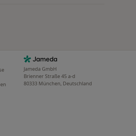
Kontakt
Jameda - Startseite
Jameda GmbH
se
Brienner Straße 45 a-d
80333 München, Deutschland
gen