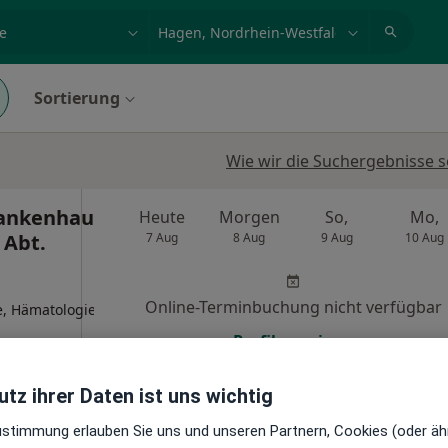
et, Erkrankung, Name
z.B. Berlin
Sortierung
Wie wir die Suchergebnisse s
ankenhaus
Heute
Morgen
So,
Mo,
Abt.
7 Aug
8 Aug
9 Aug
10 Aug
Online-Terminbuchung nicht verfügbar
e, Hämatologie
Profil anzeigen
gle
tz ihrer Daten ist uns wichtig
Gemeinschaftskrankenhaus Herdecke gGmbH Abt. Innere Medizin
Zustimmung erlauben Sie uns und unseren Partnern, Cookies (oder äh