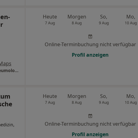
gen-
Heute
Morgen
So,
Mo,
r
7 Aug
8 Aug
9 Aug
10 Aug
Online-Terminbuchung nicht verfügbar
Profil anzeigen
 Maps
VITREA Klinik Hagen-Ambrock Klinik für Pneumologie
ikum
Heute
Morgen
So,
Mo,
sche
7 Aug
8 Aug
9 Aug
10 Aug
Online-Terminbuchung nicht verfügbar
edizin,
Profil anzeigen