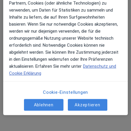
Partnern, Cookies (oder ähnliche Technologien) zu
verwenden, um Daten für Statistiken zu sammeln und
Erhalten Sie Benachrichtigungen
Inhalte zu liefern, die auf Ihren Surfgewohnheiten
Krankenhaus Agatharied
basieren. Wenn Sie nur notwendige Cookies akzeptieren,
Klinik
werden wir nur diejenigen verwenden, die für die
Allgemeinchirurgie, Allgemeinmedizin, Ambulantes
Sehr beliebt: Patient:innen bevorzugen es,
ordnungsgemäße Nutzung unserer Website technisch
·
Mehr
Operationszentrum
Arzttermine mit der App zu buchen
erforderlich sind. Notwendige Cookies können nie
25 Bewertungen
abgelehnt werden. Sie können Ihre Zustimmung jederzeit
in den Einstellungen widerrufen oder Ihre Präferenzen
aktualisieren. Erfahren Sie mehr unter
Datenschutz und
Norbert-Kerkel-Platz, Hausham
•
Zu Google Maps
Cookie Erklärung
Krankenhaus Agatharied
Keine Online-Terminbuchung über jameda verfügbar
Cookie-Einstellungen
Profil anzeigen
Ablehnen
Akzeptieren
Ähnliche Suchen
Häufige Suchen