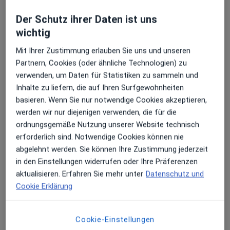
·
Mehr
Neurologie, Orthopädie, Rehabilitationsmedizin
Der Schutz ihrer Daten ist uns
Erhalten Sie Benachrichtigungen
Metternichstr. 6, Trier
•
Zu Google Maps
wichtig
ZAR Trier Zentrum für ambulante Rehabilitation
Mit Ihrer Zustimmung erlauben Sie uns und unseren
Keine Online-Terminbuchung über jameda verfügbar
Partnern, Cookies (oder ähnliche Technologien) zu
Sehr beliebt: Patient:innen bevorzugen es,
verwenden, um Daten für Statistiken zu sammeln und
Profil anzeigen
Arzttermine mit der App zu buchen
Inhalte zu liefern, die auf Ihren Surfgewohnheiten
basieren. Wenn Sie nur notwendige Cookies akzeptieren,
werden wir nur diejenigen verwenden, die für die
ordnungsgemäße Nutzung unserer Website technisch
erforderlich sind. Notwendige Cookies können nie
abgelehnt werden. Sie können Ihre Zustimmung jederzeit
in den Einstellungen widerrufen oder Ihre Präferenzen
aktualisieren. Erfahren Sie mehr unter
Datenschutz und
Cookie Erklärung
Klinikum Mutterhaus Mitte Abt.
Orthopädie
Fachabteilung
Cookie-Einstellungen
Orthopädie