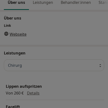
Über uns
Leistungen
Behandler:innen
Stan
Über uns
Link
Webseite
Leistungen
Chirurg
Lippen aufspritzen
Lippen aufspritzen
Von 260 €
Details
Facelift