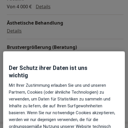
Facelift
Von 4 000 €
Details
Ästhetische Behandlung
Ästhetische Behandlung
Details
Brustvergrößerung (Beratung)
Brustvergrößerung (Beratung)
Von 60 €
Details
Der Schutz ihrer Daten ist uns
Bruststraffung (Beratung)
wichtig
Bruststraffung (Beratung)
60 €
Details
Mit Ihrer Zustimmung erlauben Sie uns und unseren
Partnern, Cookies (oder ähnliche Technologien) zu
+ 19 Terminarten
verwenden, um Daten für Statistiken zu sammeln und
Inhalte zu liefern, die auf Ihren Surfgewohnheiten
basieren. Wenn Sie nur notwendige Cookies akzeptieren,
Wie funktioniert die Preisbildung?
werden wir nur diejenigen verwenden, die für die
ordnungsgemäße Nutzung unserer Website technisch