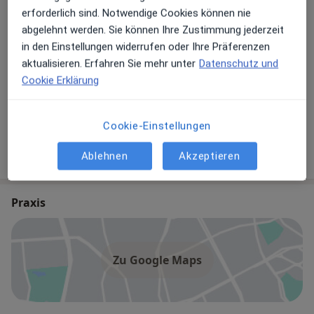
Behandler:innen
Überprüfe meine Versicherung
erforderlich sind. Notwendige Cookies können nie
abgelehnt werden. Sie können Ihre Zustimmung jederzeit
Chirurg
in den Einstellungen widerrufen oder Ihre Präferenzen
aktualisieren. Erfahren Sie mehr unter
Datenschutz und
Cookie Erklärung
Dr. med. univ. Eugen Spirk - Privatpraxis
Plastischer & Ästhetischer Chirurg, Notfallmediziner, Chirurg
Cookie-Einstellungen
437 Bewertungen
Ablehnen
Akzeptieren
Praxis
Zu Google Maps