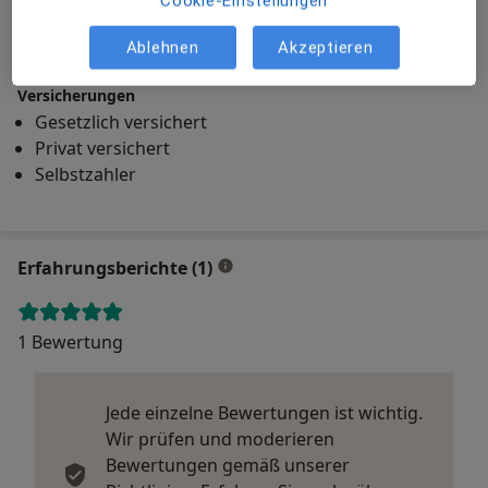
Cookie-Einstellungen
Praxis Dr.med. Matthias Bernoth Facharzt für Urologie
Ablehnen
Akzeptieren
Rollestr. 29, 39128 Magdeburg
Versicherungen
Gesetzlich versichert
Privat versichert
Selbstzahler
Erfahrungsberichte (1)
1 Bewertung
Jede einzelne Bewertungen ist wichtig.
Wir prüfen und moderieren
Bewertungen gemäß unserer