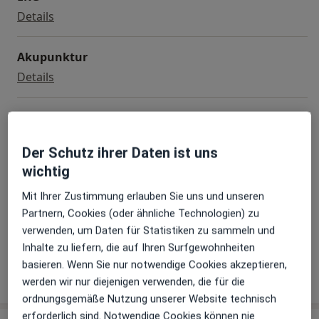
EKG
Details
Akupunktur
Akupunktur
Details
Belastungs-EKG
Belastungs-EKG
Details
Der Schutz ihrer Daten ist uns
wichtig
Langzeit-EKG
Langzeit-EKG
Mit Ihrer Zustimmung erlauben Sie uns und unseren
Details
Partnern, Cookies (oder ähnliche Technologien) zu
verwenden, um Daten für Statistiken zu sammeln und
+ 4 Terminarten
Inhalte zu liefern, die auf Ihren Surfgewohnheiten
basieren. Wenn Sie nur notwendige Cookies akzeptieren,
werden wir nur diejenigen verwenden, die für die
Wie funktioniert die Preisbildung?
ordnungsgemäße Nutzung unserer Website technisch
erforderlich sind. Notwendige Cookies können nie