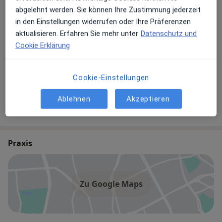
Behandler:innen
Überprüfe meine Versicherung
abgelehnt werden. Sie können Ihre Zustimmung jederzeit
in den Einstellungen widerrufen oder Ihre Präferenzen
Akupunkteur
aktualisieren. Erfahren Sie mehr unter
Datenschutz und
Cookie Erklärung
Dr. med. Roland Rauch
Cookie-Einstellungen
Allgemeinmediziner, Sportmediziner, Akupunkteur
Ablehnen
Akzeptieren
40 Bewertungen
Praxis
Zu Google Maps