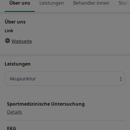
Über uns
Leistungen
Behandler:innen
Stan
Über uns
Link
Webseite
Leistungen
Akupunktur
Sportmedizinische Untersuchung
Sportmedizinische Untersuchung
Details
EKG