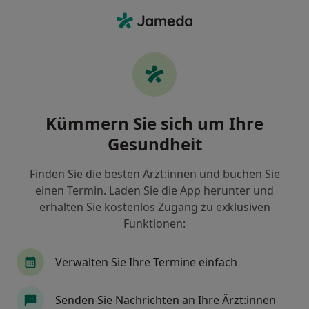
Ha
Psychiatrie & Psychotherapie • Ehrenfeld, Bergisch Gladbach, Nordrhein-Westfalen
Filter & Sortierung
• 1
Zu Google Map
Psychiatrie & Psychotherapie Praxen in
Kümmern Sie sich um Ihre
Ehrenfeld, Bergisch Gladbach
Gesundheit
Wie wir die Suchergebnisse sortieren
Finden Sie die besten Ärzt:innen und buchen Sie
einen Termin. Laden Sie die App herunter und
erhalten Sie kostenlos Zugang zu exklusiven
Funktionen:
Verwalten Sie Ihre Termine einfach
Tagesklinik Gut Landscheid Klinik
Senden Sie Nachrichten an Ihre Ärzt:innen
Wersbach