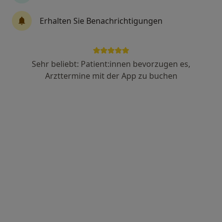
Klinik
Psychiatrie & Psychotherapie, Psychologie, Psychosomatik
Erhalten Sie Benachrichtigungen
Haus Landscheid 1-2, Burscheid
•
Zu Google Maps
Tagesklinik Gut Landscheid Klinik Wersbach
Sehr beliebt: Patient:innen bevorzugen es,
Keine Online-Terminbuchung über jameda verfügbar
Arzttermine mit der App zu buchen
Profil anzeigen
Alexianer Krankenhaus Köln GmbH Abt.
Psychiatrie
Fachabteilung