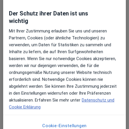
Der Schutz ihrer Daten ist uns
wichtig
Mit Ihrer Zustimmung erlauben Sie uns und unseren
Partnern, Cookies (oder ähnliche Technologien) zu
OVID Clinic Berlin GmbH Praxis
verwenden, um Daten für Statistiken zu sammeln und
Gemeinschaftspraxis
Inhalte zu liefern, die auf Ihren Surfgewohnheiten
Psychiatrie & Psychotherapie
basieren. Wenn Sie nur notwendige Cookies akzeptieren,
9 Bewertungen
werden wir nur diejenigen verwenden, die für die
ordnungsgemäße Nutzung unserer Website technisch
erforderlich sind. Notwendige Cookies können nie
Keine Online-Terminbuchung über jameda verfügbar
abgelehnt werden. Sie können Ihre Zustimmung jederzeit
in den Einstellungen widerrufen oder Ihre Präferenzen
Profil anzeigen
aktualisieren. Erfahren Sie mehr unter
Datenschutz und
Cookie Erklärung
Cookie-Einstellungen