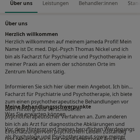
Über uns
Leistungen
Behandler:innen
Stan
Über uns
Herzlich willkommen
Herzlich willkommen auf meinem jameda Profil! Mein
Name ist Dr. med. Dipl.-Psych Thomas Nickel und ich
bin als Facharzt für Psychiatrie und Psychotherapie in
meiner Praxis an einem der schönsten Orte im
Zentrum Münchens tätig.
Informieren Sie sich hier über mein Angebot. Ich bin
Facharzt für Psychiatrie und Psychotherapie, ich biete
zum einen psychotherapeutische Behandlungen vor
Meine Behandlungs­schwerpunkte
dem Hintergrund verschiedener
Was Sie erwarten können
psychotherapeutischer Verfahren an. Zum anderen
bin ich als Arzt für diagnostische Abklärungen und
Vor dem Hintergrund meines beruflichen Werdegangs
Einschätzungen von psychischem Leiden zuständig
als Psychologe und Psychotherapeut sowie meiner
und behandle auch mit medikamentösen Ansätzen,