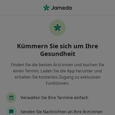
Ha
Psychotherapie • Berlin, Berlin
Filter & Sortierung
• 1
Zu Google Map
Psychotherapie Praxen in Berlin
Kümmern Sie sich um Ihre
Wie wir die Suchergebnisse sortieren
Gesundheit
Finden Sie die besten Ärzt:innen und buchen Sie
einen Termin. Laden Sie die App herunter und
erhalten Sie kostenlos Zugang zu exklusiven
Funktionen:
Verwalten Sie Ihre Termine einfach
OVID Tagesklinik Berlin
Klinik
Senden Sie Nachrichten an Ihre Ärzt:innen
Psychotherapie