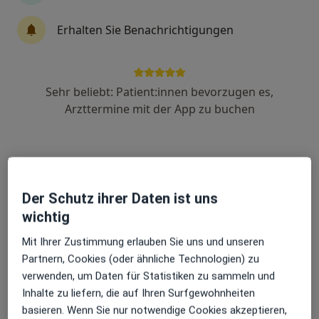
2 Bewertungen
Erhalten Sie Benachrichtigungen
Boxhagener Str. 82, Berlin
•
Zu Google Maps
OVID Tagesklinik Berlin
Sehr beliebt: Patient:innen bevorzugen es,
Privatpraxis
Arzttermine mit der App zu buchen
Dr. med. Andrea
Jungaberle
Ärztlicher
Psychotherapeut
Der Schutz ihrer Daten ist uns
Keine Online-Terminbuchung über jameda verfügbar
wichtig
Mit Ihrer Zustimmung erlauben Sie uns und unseren
Profil anzeigen
Partnern, Cookies (oder ähnliche Technologien) zu
verwenden, um Daten für Statistiken zu sammeln und
Inhalte zu liefern, die auf Ihren Surfgewohnheiten
basieren. Wenn Sie nur notwendige Cookies akzeptieren,