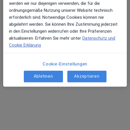
werden wir nur diejenigen verwenden, die für die
ordnungsgemäße Nutzung unserer Website technisch
erforderlich sind. Notwendige Cookies können nie
abgelehnt werden. Sie können Ihre Zustimmung jederzeit
in den Einstellungen widerrufen oder Ihre Präferenzen
ARGORA Klinik Berlin
aktualisieren. Erfahren Sie mehr unter
Datenschutz und
Klinik
Cookie Erklärung
·
Psychiatrie & Psychotherapie, Psychologie, Psychosomatik
Mehr
108 Bewertungen
Cookie-Einstellungen
Ablehnen
Akzeptieren
Hardenbergstr. 9A, Berlin
•
Zu Google Maps
ARGORA Klinik Berlin
Keine Online-Terminbuchung über jameda verfügbar
Profil anzeigen