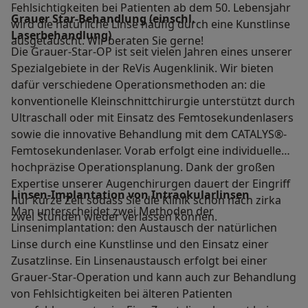
Fehlsichtigkeiten bei Patienten ab dem 50. Lebensjahr
Grauer Star-Behandlung (einschl.
wird die natürliche Linse häufig durch eine Kunstlinse
Laserbehandlung)
ausgetauscht. Wir beraten Sie gerne!
Die Grauer-Star-OP ist seit vielen Jahren eines unserer
Spezialgebiete in der ReVis Augenklinik. Wir bieten
dafür verschiedene Operationsmethoden an: die
konventionelle Kleinschnittchirurgie unterstützt durch
Ultraschall oder mit Einsatz des Femtosekundenlasers
sowie die innovative Behandlung mit dem CATALYS®-
Femtosekundenlaser. Vorab erfolgt eine individuelle
hochpräzise Operationsplanung. Dank der großen
Expertise unserer Augenchirurgen dauert der Eingriff
Linsen-Implantation von Intraokularlinsen
nur kurze Zeit sodass Sie die Klinik schon nach zirka
Man unterscheidet zwei Methoden der
zwei Stunden wieder verlassen können.
Linsenimplantation: den Austausch der natürlichen
Linse durch eine Kunstlinse und den Einsatz einer
Zusatzlinse. Ein Linsenaustausch erfolgt bei einer
Grauer-Star-Operation und kann auch zur Behandlung
von Fehlsichtigkeiten bei älteren Patienten