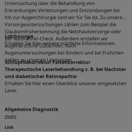
Untersuchung über die Behandlung von
Erkrankungen Verletzungen und Entzündungen bis
hin zur Augenchirurgie sind wir für Sie da. Zu unseren
Vorsorgeuntersuchungen zählen zum Beispiel die
Glaukomfrüherkennung die Netzhautvorsorge oder
Lidchirurgie
der Autofahrer-Check. Außerdem erstellen wir
Erhalten Sie hier weitere nützliche Informationen.
augenärztliche Gutachten. Auch
Augenuntersuchungen bei Kindern und bei Frühchen
zählen zu unseren Leistungen.
Schlupflidkorrektur Faltenkorrektur
Therapeutische Laserbehandlung z. B. bei Nachstar
und diabetischer Retinopathie
Erhalten Sie hier einen Überblick unserer eingesetzten
Laser.
Allgemeine Diagnostik
Über uns
mehr
Link