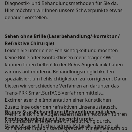
Diagnostik- und Behandlungsmethoden für Sie da.
Hier möchten wir Ihnen unsere Schwerpunkte etwas
genauer vorstellen.
Sehen ohne Brille (Laserbehandlung/-korrektur /
Refraktive Chirurgie)
Leiden Sie unter einer Fehlsichtigkeit und möchten
keine Brille oder Kontaktlinsen mehr tragen? Wir
können Ihnen helfen! In der ReVis Augenklinik haben
wir uns auf moderne Behandlungsmöglichkeiten
spezialisiert um Fehlsichtigkeiten zu korrigieren. Dafür
bieten wir verschiedene Verfahren an darunter das
Trans-PRK SmartSurfACE-Verfahren mittels
Excimerlaser die Implantation einer künstlichen
Zusatzlinse oder den refraktiven Linsenaustausch.
Grauer Star-Behandlung (Behandlung mit dem
Wenn Sie sich die Augen lasern lassen möchten führen
Femtosekundenlaser Linsenchirurgie
wir zunächst eine genaue Untersuchung durch.
Grauer Star mit Fachausdruck Katarakt genannt ist
Anhand der Ergebnisse besprechen wir gemeinsam ob