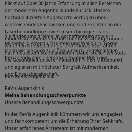
blickt auf über 30 Jahre Erfahrung in allen Bereichen
der modernen Augenheilkunde zurück. Unsere
hochqualifizierten Augenärzte verfügen über
weitreichendes Fachwissen und sind Experten in der
Laserbehandlung sowie Linsenchirurgie. Dank
Sie finden uns dreimal in Aschaffenburg sowie in
modernster medizintechnischer Ausstattung können
Miltenberg Alzenau Elsenfeld und Walldürn. Gerne
wir Ihnen Untersuchungs- und Therapieverfahren
laden wir Sie auch zu einem unserer regelmäßigen
nach neuestem Stand anbieten. Dabei stellen wir stets
Infoabende zum Thema Sehen ohne Brille ein!
die Gesundheit unserer Patienten in den Mittelpunkt
und agieren mit höchster Sorgfalt Aufmerksamkeit
und Einsatzbereitschaft.
Ihre ReVis Augenklinik
ReVis Augenklinik
Meine Behandlungs­schwerpunkte
Unsere Behandlungsschwerpunkte
In der ReVis Augenklinik kümmern wir uns engagiert
und fachkompetent um die Erhaltung Ihrer Sehkraft.
Unser erfahrenes Ärzteteam ist mit modernen