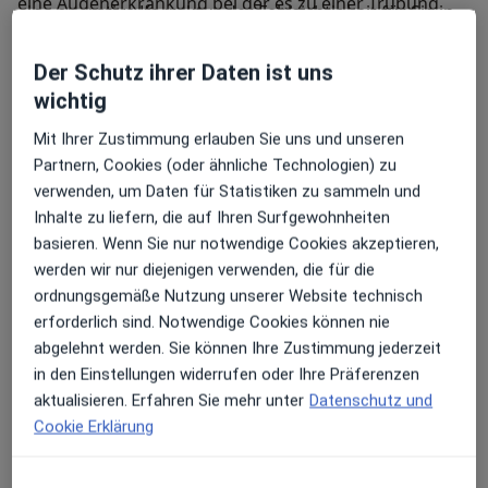
eine Augenerkrankung bei der es zu einer Trübung
eine operative Korrektur der Fehlsichtigkeit für Sie in
der Linse kommt. Dadurch wird das Sehvermögen
Frage kommt und welche Behandlungsmöglichkeit
gemindert. Meist tritt Grauer Star bei Patienten im
empfehlenswert ist.
Der Schutz ihrer Daten ist uns
fortgeschrittenen Alter auf. Die Erkrankung kann sich
wichtig
aber auch schon in jüngeren Jahren entwickeln. Sie
lässt sich operativ behandeln indem die getrübte Linse
Mit Ihrer Zustimmung erlauben Sie uns und unseren
schmerzfrei entfernt und durch eine Kunstlinse
Partnern, Cookies (oder ähnliche Technologien) zu
ersetzt wird. In der ReVis Augenklinik sind wir seit
verwenden, um Daten für Statistiken zu sammeln und
Netzhautchirurgie
über 20 Jahren auf die Grauer-Star-OP spezialisiert
Inhalte zu liefern, die auf Ihren Surfgewohnheiten
In der ReVis Augenklinik führen wir sowohl
und bieten verschiedene moderne
basieren. Wenn Sie nur notwendige Cookies akzeptieren,
Laserbehandlungen der zentralen und peripheren
Operationsverfahren an. Besonders schonend ist die
werden wir nur diejenigen verwenden, die für die
Netzhaut Behandlungen der Makula als auch
Behandlung mit dem innovativen CATALYS®-
ordnungsgemäße Nutzung unserer Website technisch
komplexe operative Eingriffe an der Netzhaut durch.
Femtosekundenlaser. Als Kunstlinsen setzen wir
erforderlich sind. Notwendige Cookies können nie
Vorab erfolgt eine genaue Untersuchung mit aktuellen
ausschließlich hochwertige Produkte von
abgelehnt werden. Sie können Ihre Zustimmung jederzeit
diagnostischen Methoden wie der
renommierten Herstellern ein die optimalen Komfort
in den Einstellungen widerrufen oder Ihre Präferenzen
Fluoreszenzangiographie (FLA) der optischen
und höchste Sicherheit bieten.
aktualisieren. Erfahren Sie mehr unter
Datenschutz und
Kohärenztomographie (OCT) und der Sonographie
Cookie Erklärung
(Ultraschalluntersuchung). An fast allen Standorten
Mein weiteres Leistungs­spektrum
der ReVis Augenklinik stehen moderne Netzhautlaser