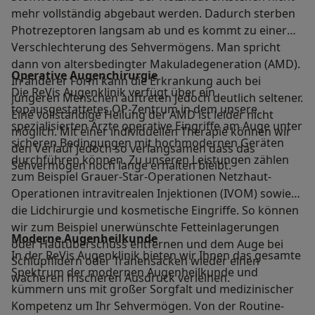
mehr vollständig abgebaut werden. Dadurch sterben
Photrezeptoren langsam ab und es kommt zu einer
Verschlechterung des Sehvermögens. Man spricht
dann von altersbedingter Makuladegeneration (AMD).
Operative Augenchirurgie
In anderer Form kann die Erkrankung auch bei
Die ReVis Augenklinik verfügt über ein
jüngeren Menschen auftreten jedoch deutlich seltener.
topausgestattetes OP-Zentrum in dem unsere
Eine vollständige Heilung der AMD ist leider nicht
spezialisierten Ärzte operative Eingriffe am Auge unter
möglich. Mit einer individuellen Therapie können wir
sicheren Bedingungen mit hochmodernen Geräten
den Verlauf jedoch so verlangsamen dass das
durchführen können. Zu unseren Leistungen zählen
Sehvermögen noch lange erhalten bleibt.
zum Beispiel Grauer-Star-Operationen Netzhaut-
Operationen intravitrealen Injektionen (IVOM) sowie
die Lidchirurgie und kosmetische Eingriffe. So können
wir zum Beispiel unerwünschte Fetteinlagerungen
Moderne Augenheilkunde
oder Hautüberschuss entfernen und dem Auge bei
In der ReVis Augenklinik bieten wir Ihnen das gesamte
Schlupflidern oder Tränensäcken wieder einen
Spektrum der modernen Augenheilkunde und
wacheren frischeren Ausdruck verleihen.
kümmern uns mit großer Sorgfalt und medizinischer
Kompetenz um Ihr Sehvermögen. Von der Routine-