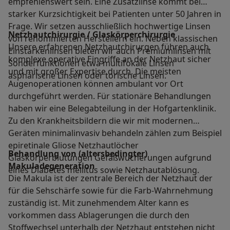
empfehlenswert sein. Eine Zusatzlinse kommt bei
starker Kurzsichtigkeit bei Patienten unter 50 Jahren in
Frage. Wir setzen ausschließlich hochwertige Linsen
Netzhautchirurgie / Glaskörperchirurgie
von renommierten Herstellern ein. Neben klassischen
Unsere erfahrenen Netzhautchirurgen führen auch
Einstärkenlinsen bieten wir auch Premiumlinsen mit
komplexe operative Eingriffe an der Netzhaut sicher
Sonderfunktionen etwa multifokale Linsen
und mit großer Expertise durch. Die meisten
asphärische Linsen oder torische Linsen.
Augenoperationen können ambulant vor Ort
durchgeführt werden. Für stationäre Behandlungen
haben wir eine Belegabteilung in der Hofgartenklinik.
Zu den Krankheitsbildern die wir mit modernen
Geräten minimalinvasiv behandeln zählen zum Beispiel
epiretinale Gliose Netzhautlöcher
Behandlung von (altersbedingter)
Glaskörperblutungen Gefäßwucherungen aufgrund
Makuladegeneration
eines Diabetes mellitus sowie Netzhautablösung.
Die Makula ist der zentrale Bereich der Netzhaut der
für die Sehschärfe sowie für die Farb-Wahrnehmung
zuständig ist. Mit zunehmendem Alter kann es
vorkommen dass Ablagerungen die durch den
Stoffwechsel unterhalb der Netzhaut entstehen nicht