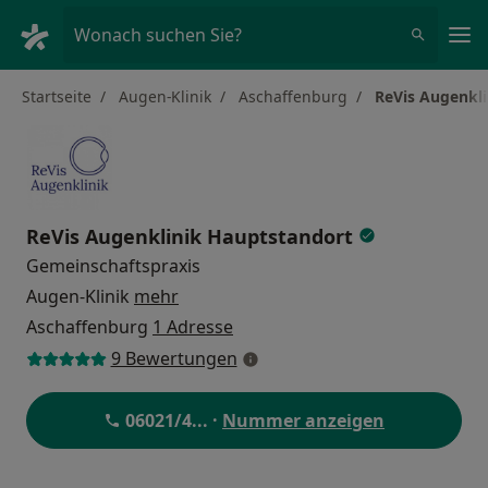
Ha
Wonach suchen Sie?
Startseite
Augen-Klinik
Aschaffenburg
ReVis Augenkl
ReVis Augenklinik Hauptstandort
Gemeinschaftspraxis
Augen-Klinik
mehr
Aschaffenburg
1 Adresse
9 Bewertungen
06021/4
... ·
Nummer anzeigen