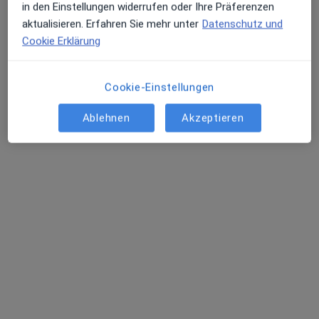
in den Einstellungen widerrufen oder Ihre Präferenzen
Schmerztherapie
aktualisieren. Erfahren Sie mehr unter
Datenschutz und
Speyerer Str. 91-93, Mannheim
•
Zu Google Maps
Cookie Erklärung
Diako Mannheim Abt. Schmerztherapie
Keine Online-Terminbuchung über jameda verfügbar
Cookie-Einstellungen
Profil anzeigen
Ablehnen
Akzeptieren
BG Klinik Ludwigshafen Abt.
Querschnittsgelähmte und Technische
Orthopädie