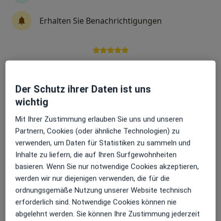
Fachabteilung
Schmerztherapie
Erhalten Sie Benachrichtigungen
Zu Google
Elsa-Brändström-Str. 1, Frankenthal
•
Maps
Stadtklinik Frankenthal Abt. Schmerztherapie
Sehr beliebt: Patient:innen bevorzugen es,
Arzttermine mit der App zu buchen
Keine Online-Terminbuchung über jameda verfügbar
Der Schutz ihrer Daten ist uns
Profil anzeigen
wichtig
Mit Ihrer Zustimmung erlauben Sie uns und unseren
Partnern, Cookies (oder ähnliche Technologien) zu
verwenden, um Daten für Statistiken zu sammeln und
Inhalte zu liefern, die auf Ihren Surfgewohnheiten
basieren. Wenn Sie nur notwendige Cookies akzeptieren,
werden wir nur diejenigen verwenden, die für die
ordnungsgemäße Nutzung unserer Website technisch
erforderlich sind. Notwendige Cookies können nie
Diako Mannheim Abt. Schmerztherapie
abgelehnt werden. Sie können Ihre Zustimmung jederzeit
Fachabteilung