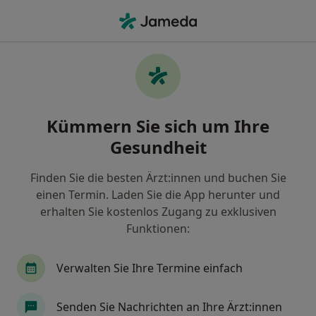
Ha
Schmerztherapie • Oppau, Ludwigshafen, Rheinland-Pfalz
Filter & Sortierung
• 1
Zu Google Map
Schmerztherapie Praxen in Oppau,
Kümmern Sie sich um Ihre
Ludwigshafen
Gesundheit
Wie wir die Suchergebnisse sortieren
Finden Sie die besten Ärzt:innen und buchen Sie
einen Termin. Laden Sie die App herunter und
erhalten Sie kostenlos Zugang zu exklusiven
Funktionen:
Verwalten Sie Ihre Termine einfach
Stadtklinik Frankenthal Abt.
Senden Sie Nachrichten an Ihre Ärzt:innen
Schmerztherapie