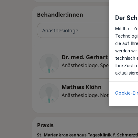
Behandler:innen
Der Schu
Mit Ihrer 
Anästhesiologe
Technologi
die auf Ih
werden wir
Dr. med. Gerhart Stammler
technisch 
Anästhesiologe, Spezieller Schm
Ihre Zusti
aktualisier
Mathias Klöhn
Cookie-Ei
Anästhesiologe, Notfallmedizine
Praxis
St. Marienkrankenhaus Tagesklinik f. Schmerzt