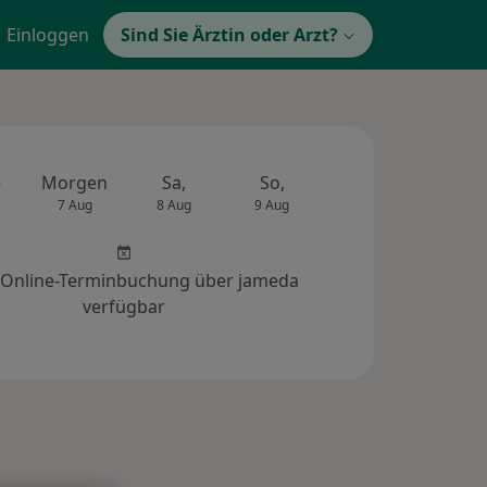
Einloggen
Sind Sie Ärztin oder Arzt?
e
Morgen
Sa,
So,
Mo,
Di,
7 Aug
8 Aug
9 Aug
10 Aug
11 Au
 Online-Terminbuchung über jameda
verfügbar