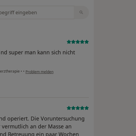
tungen durchsuchen
sind super man kann sich nicht
merztherapie
•
•
Problem melden
d operiert. Die Voruntersuchung
er vermutlich an der Masse an
 und Betreuung ein paar Wochen