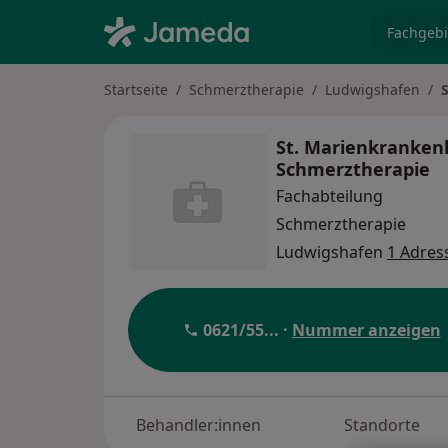
Fachgebi
Startseite
Schmerztherapie
Ludwigshafen
St. Marienkrankenh
Schmerztherapie
Fachabteilung
Schmerztherapie
Ludwigshafen
1 Adres
0621/55
... ·
Nummer anzeigen
Behandler:innen
Standorte