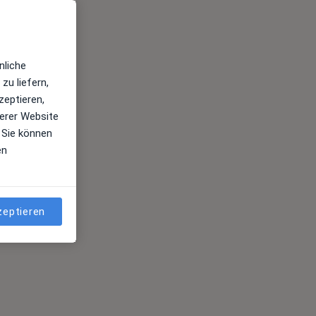
nliche
zu liefern,
zeptieren,
erer Website
 Sie können
en
zeptieren