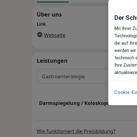
Über uns
Der Schu
Link
Mit Ihrer 
Webseite
Technologi
die auf Ih
werden wir
technisch 
Leistungen
Ihre Zusti
aktualisier
Gastroenterologie
Cookie-Ei
Darmspiegelung / Koloskopie
Wie funktioniert die Preisbildung?