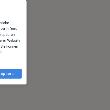
nliche
zu liefern,
zeptieren,
erer Website
 Sie können
en
zeptieren