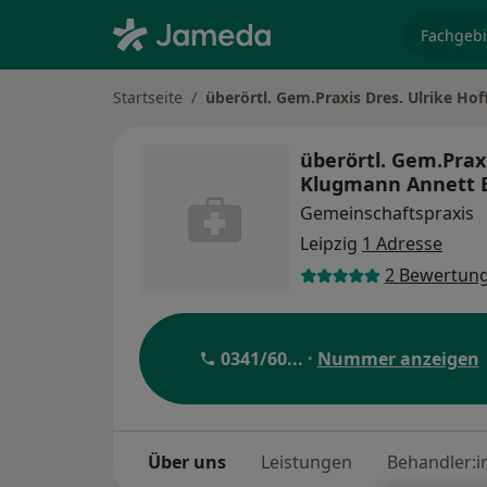
Fachgebi
Startseite
überörtl. Gem.Praxis Dres. Ulrike H
überörtl. Gem.Praxi
Klugmann Annett 
Gemeinschaftspraxis
Leipzig
1 Adresse
2 Bewertun
0341/60
... ·
Nummer anzeigen
Über uns
Leistungen
Behandler:i