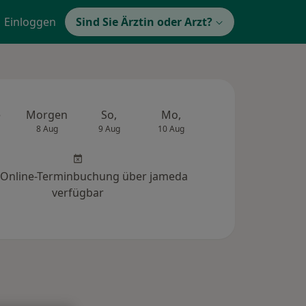
Einloggen
Sind Sie Ärztin oder Arzt?
e
Morgen
So,
Mo,
Di,
Mi,
8 Aug
9 Aug
10 Aug
11 Aug
12 Au
 Online-Terminbuchung über jameda
verfügbar