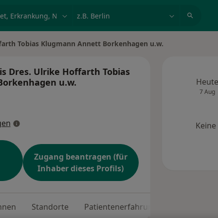
et, Erkrankung, Name
z.B. Berlin
offarth Tobias Klugmann Annett Borkenhagen u.w.
s Dres. Ulrike Hoffarth Tobias
Borkenhagen u.w.
Heut
7 Aug
gen
Keine
Zugang beantragen (für
Inhaber dieses Profils)
nnen
Standorte
Patientenerfahrungen