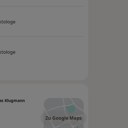
ktologe
ktologe
bias Klugmann
Zu Google Maps