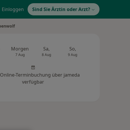
Einloggen
Sind Sie Ärztin oder Arzt?
ubenwolf
e
Morgen
Sa,
So,
Mo,
Di,
7 Aug
8 Aug
9 Aug
10 Aug
11 Au
 Online-Terminbuchung über jameda
verfügbar