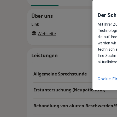
Der Schu
Über uns
Link
Mit Ihrer 
Technologi
Webseite
die auf Ih
werden wir
technisch 
Leistungen
Ihre Zusti
aktualisier
Allgemeine Sprechstunde
Cookie-Ei
Erstuntersuchung (Neupatient/in)
Behandlung von akuten Beschwerden/