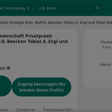
et, Erkrankung, Name
z.B. Berlin
raxis Urologie Dres. Wolf-D. Beecken Tobias A. Engl und Peter R
meinschaft Privatpraxis
-D. Beecken Tobias A. Engl und
Heut
6 Aug
Keine
gen
Zugang beantragen (für
Inhaber dieses Profils)
nnen
Standorte
Patientenerfahrungen