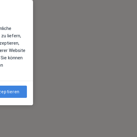
nliche
zu liefern,
zeptieren,
erer Website
 Sie können
en
zeptieren