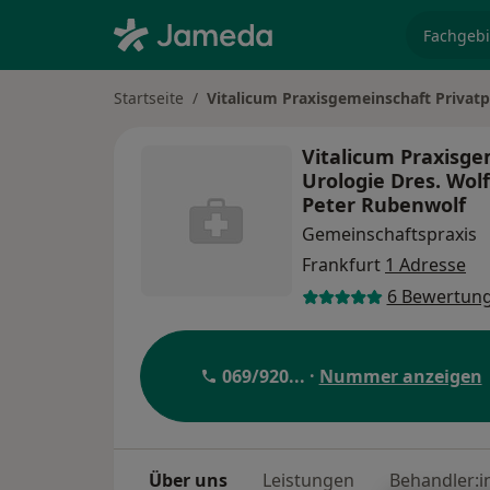
Fachgebi
Startseite
Vitalicum Praxisgemeinschaft Privatp
Vitalicum Praxisge
Urologie Dres. Wolf
Peter Rubenwolf
Gemeinschaftspraxis
Frankfurt
1 Adresse
6 Bewertun
069/920
... ·
Nummer anzeigen
Über uns
Leistungen
Behandler:i