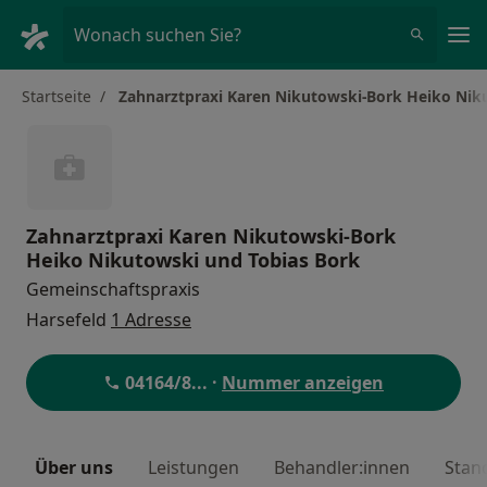
Ha
Wonach suchen Sie?
Startseite
Zahnarztpraxi Karen Nikutowski-Bork Heiko Nik
Zahnarztpraxi Karen Nikutowski-Bork
Heiko Nikutowski und Tobias Bork
Gemeinschaftspraxis
Harsefeld
1 Adresse
04164/8
... ·
Nummer anzeigen
Über uns
Leistungen
Behandler:innen
Stan