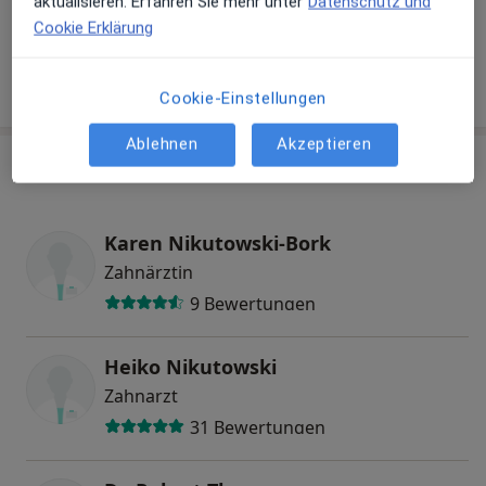
aktualisieren. Erfahren Sie mehr unter
Datenschutz und
Cookie Erklärung
Wie funktioniert die Preisbildung?
Cookie-Einstellungen
Ablehnen
Akzeptieren
Behandler:innen
Überprüfe meine Versicherung
Karen Nikutowski-Bork
Zahnärztin
9 Bewertungen
Heiko Nikutowski
Zahnarzt
31 Bewertungen